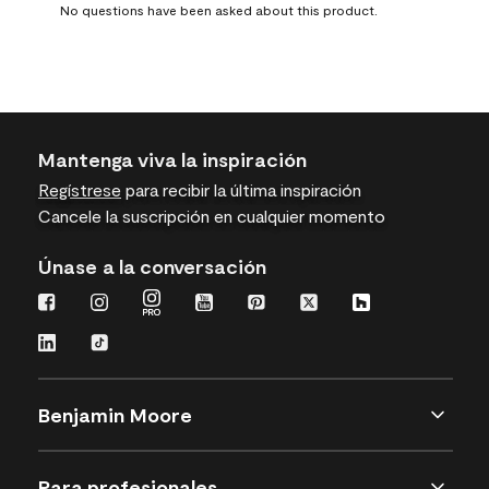
No questions have been asked about this product.
form.
form.
form.
form.
form.
Mantenga viva la inspiración
Regístrese
para recibir la última inspiración
Cancele la suscripción en cualquier momento
Únase a la conversación
Benjamin Moore
Para profesionales