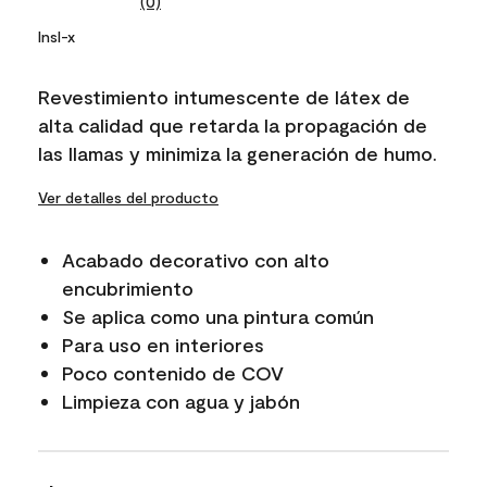
(0)
No
rating
Insl-x
value.
Same
page
Revestimiento intumescente de látex de
link.
alta calidad que retarda la propagación de
las llamas y minimiza la generación de humo.
Ver detalles del producto
Acabado decorativo con alto
encubrimiento
Se aplica como una pintura común
Para uso en interiores
Poco contenido de COV
Limpieza con agua y jabón