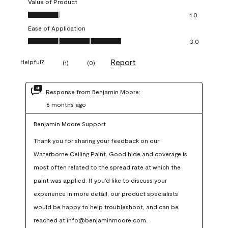
Value of Product
Value of Product, 1.0 out of 5
1.0
Ease of Application
Ease of Application, 3.0 out of 5
3.0
Report
Helpful?
(
1
)
(
0
)
Response from Benjamin Moore:
6 months ago
Benjamin Moore Support
Thank you for sharing your feedback on our 
Waterborne Ceiling Paint. Good hide and coverage is 
most often related to the spread rate at which the 
paint was applied. If you'd like to discuss your 
experience in more detail, our product specialists 
would be happy to help troubleshoot, and can be 
reached at info@benjaminmoore.com.