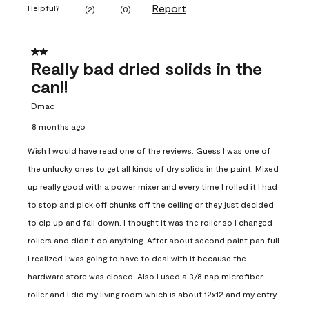
Report
Helpful?
(
2
)
(
0
)
2 out of 5 stars.
Really bad dried solids in the
can!!
Dmac
8 months ago
Wish I would have read one of the reviews. Guess I was one of
the unlucky ones to get all kinds of dry solids in the paint. Mixed
up really good with a power mixer and every time I rolled it I had
to stop and pick off chunks off the ceiling or they just decided
to clp up and fall down. I thought it was the roller so I changed
rollers and didn’t do anything. After about second paint pan full
I realized I was going to have to deal with it because the
hardware store was closed. Also I used a 3/8 nap microfiber
roller and I did my living room which is about 12x12 and my entry