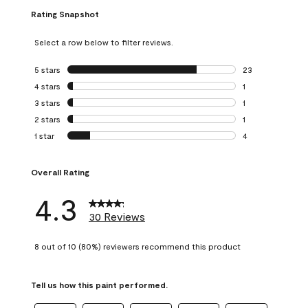
Rating Snapshot
Select a row below to filter reviews.
5 stars
stars
23
23 reviews with 5
4 stars
stars
1
1 review with 4 st
3 stars
stars
1
1 review with 3 st
2 stars
stars
1
1 review with 2 st
1 star
stars
4
4 reviews with 1 s
Overall Rating
4.3
30 Reviews
8 out of 10 (80%) reviewers recommend this product
Tell us how this paint performed.