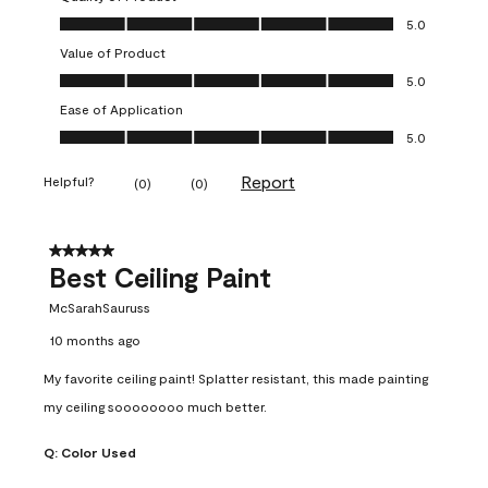
Quality of Product, 5.0 out of 5
5.0
Value of Product
Value of Product, 5.0 out of 5
5.0
Ease of Application
Ease of Application, 5.0 out of 5
5.0
Report
Helpful?
(
0
)
(
0
)
5 out of 5 stars.
Best Ceiling Paint
McSarahSauruss
10 months ago
My favorite ceiling paint! Splatter resistant, this made painting
my ceiling soooooooo much better.
Q:
Color Used