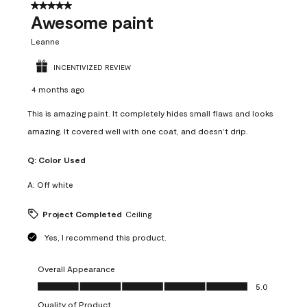
5 out of 5 stars.
Awesome paint
Leanne
INCENTIVIZED REVIEW
4 months ago
This is amazing paint. It completely hides small flaws and looks
amazing. It covered well with one coat, and doesn’t drip.
Q:
Color Used
A:
Off white
Project Completed
Ceiling
Yes, I recommend this product.
Overall Appearance
Overall Appearance, 5.0 out of 5
5.0
Quality of Product