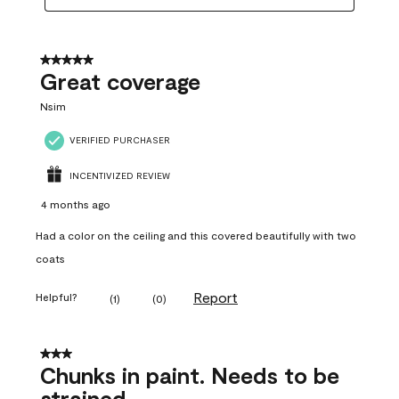
5 out of 5 stars.
Great coverage
Nsim
VERIFIED PURCHASER
INCENTIVIZED REVIEW
4 months ago
Had a color on the ceiling and this covered beautifully with two
coats
Report
Helpful?
(
1
)
(
0
)
3 out of 5 stars.
Chunks in paint. Needs to be
strained.