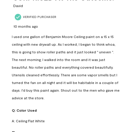
.
David
VERIFIED PURCHASER
10 months ago
I used one gallon of Benjamin Moore Ceiling paint on a 15 x 15
ceiling with new drywall up. As I worked, I began to think whoa,
this is going to show roller paths and it just looked " uneven ".
The next morning, I walked into the room and it was just
beautiful. No roller paths and everything covered beautifully.
Utensils cleaned effortlessly. There are some vapor smells but I
turned the fan on all night and it will be habitable in a couple of
days. I'd buy this paint again. Shout out to the men who gave me
advice at the store.
Q:
Color Used
A:
Ceiling Flat White