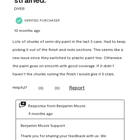
DIYER
VERIFIED PURCHASER
10 months ago
Lots of chunks of semi-dry paint in the last 3 cans. Had to keep
picking it out of the finish and redo sections. This seems like a
new issue since they switched to plastic paint tins. Otherwise
the paint goes on smooth with good coverage. If it didn’t
haven’t the chunks ruining the finish I would give it 5 stars.
Report
Helpful?
(
0
)
(
0
)
Response from Benjamin Moore:
9 months ago
Benjamin Moore Support
Thank you for sharing your feedback with us. We 