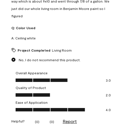
way which is about 9x10 and went through 7/8 of a gallon. We
just did our whole living room in Benjamin Moore paint so I
figured
Q:
Color Used
A:
Ceiling white
Project Completed
Living Room
No, I do not recommend this product.
Overall Appearance
Overall Appearance, 3.0 out of 5
3.0
Quality of Product
Quality of Product, 2.0 out of 5
2.0
Ease of Application
Ease of Application, 4.0 out of 5
4.0
Report
Helpful?
(
0
)
(
0
)