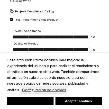
A:
Ceiling White
Project Completed
Ceiling
Yes, I recommend this product.
Overall Appearance
Overall Appearance, 5.0 out of 5
5.0
Quality of Product
Quality of Product, 5.0 out of 5
5.0
Value of Product
Este sitio web utiliza cookies para mejorar la
Value of Product, 5.0 out of 5
5.0
This website uses cookies to enhance user experience
experiencia del usuario y para analizar el rendimiento y
Ease of Application
and to analyze performance and traffic on our website.
el tráfico en nuestro sitio web. También compartimos
Ease of Application, 5.0 out of 5
5.0
We also share information about your use of our site
información sobre su uso de nuestro sitio con
with our social media, advertising, and analytics
nuestros socios de redes sociales, publicidad y
Report
Helpful?
(
0
)
(
0
)
partners.
análisis.
Configuración de cookies
Cookie Settings
Negar
Deny
Aceptar cookies
Accept Cookies
Load More