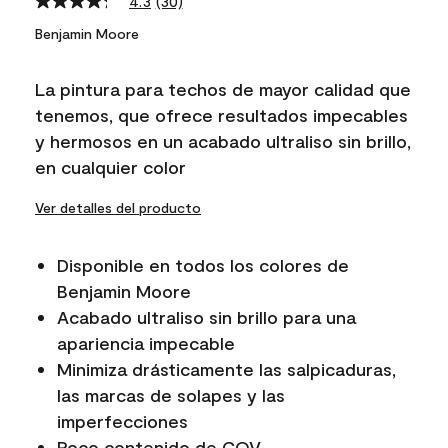
4.3
(30)
Read
30
Benjamin Moore
Reviews.
Same
page
La pintura para techos de mayor calidad que
link.
tenemos, que ofrece resultados impecables
y hermosos en un acabado ultraliso sin brillo,
en cualquier color
Ver detalles del producto
Disponible en todos los colores de
Benjamin Moore
Acabado ultraliso sin brillo para una
apariencia impecable
Minimiza drásticamente las salpicaduras,
las marcas de solapes y las
imperfecciones
Poco contenido de COV