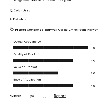
Q:
Color Used
A:
Flat white
Project Completed
Entryway, Ceiling, Living Room, Hallway
Overall Appearance
Overall Appearance, 5.0 out of 5
5.0
Quality of Product
Quality of Product, 4.0 out of 5
4.0
Value of Product
Value of Product, 3.0 out of 5
3.0
Ease of Application
Ease of Application, 4.0 out of 5
4.0
Report
Helpful?
(
0
)
(
0
)