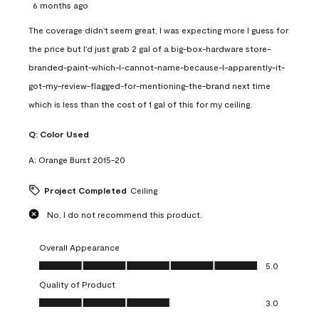
6 months ago
The coverage didn't seem great, I was expecting more I guess for
the price but I'd just grab 2 gal of a big-box-hardware store-
branded-paint-which-I-cannot-name-because-I-apparently-it-
got-my-review-flagged-for-mentioning-the-brand next time
which is less than the cost of 1 gal of this for my ceiling.
Q:
Color Used
A:
Orange Burst 2015-20
Project Completed
Ceiling
No, I do not recommend this product.
Overall Appearance
Overall Appearance, 5.0 out of 5
5.0
Quality of Product
Quality of Product, 3.0 out of 5
3.0