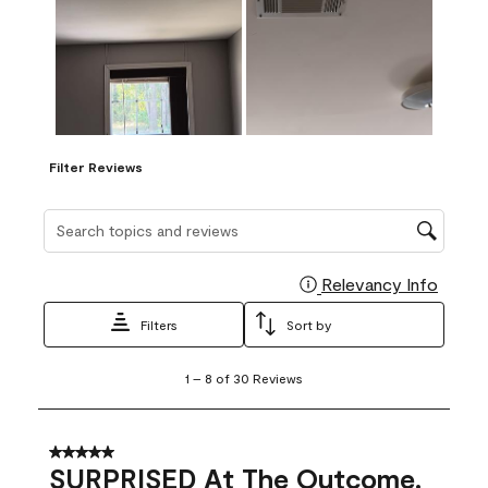
Filter Reviews
Search topics and reviews search region
Relevancy Info
Display
Filters
Sort by
1
1
–
8 of 30
Reviews
to
8
of
30
5 out of 5 stars.
Reviews
SURPRISED At The Outcome.