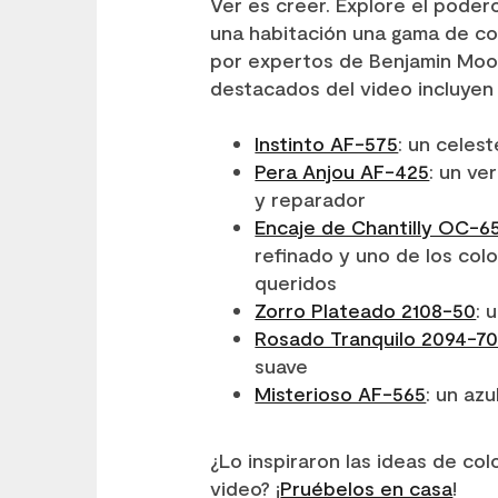
Ver es creer. Explore el pode
una habitación una gama de co
por expertos de Benjamin Moor
destacados del video incluyen 
Instinto AF-575
: un celes
Pera Anjou AF-425
: un ve
y reparador
Encaje de Chantilly OC-6
refinado y uno de los col
queridos
Zorro Plateado 2108-50
: 
Rosado Tranquilo 2094-7
suave
Misterioso AF-565
: un az
¿Lo inspiraron las ideas de co
video? ¡
Pruébelos en casa
!