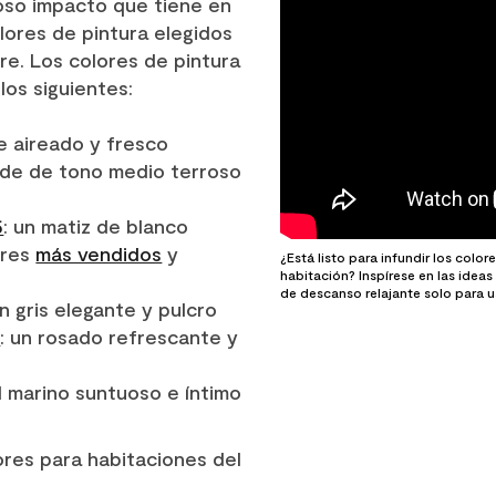
roso impacto que tiene en
lores de pintura elegidos
e. Los colores de pintura
los siguientes:
te aireado y fresco
rde de tono medio terroso
5
: un matiz de blanco
ores
más vendidos
y
¿Está listo para infundir los colo
habitación? Inspírese en las ideas
de descanso relajante solo para us
un gris elegante y pulcro
0
: un rosado refrescante y
ul marino suntuoso e íntimo
lores para habitaciones del