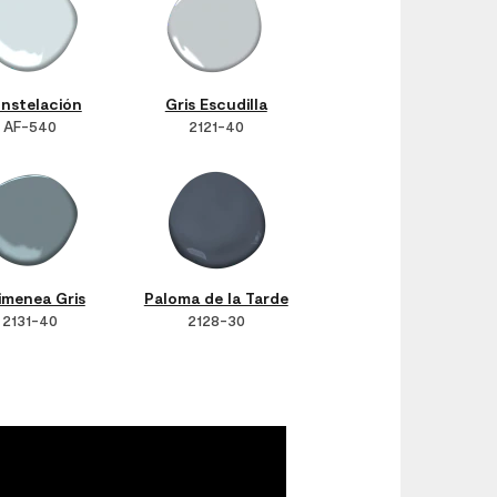
nstelación
Gris Escudilla
AF-540
2121-40
imenea Gris
Paloma de la Tarde
2131-40
2128-30