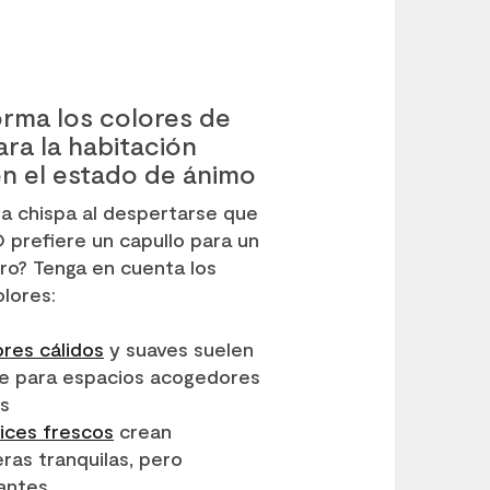
rma los colores de
ara la habitación
en el estado de ánimo
a chispa al despertarse que
O prefiere un capullo para un
ro? Tenga en cuenta los
olores:
ores cálidos
y suaves suelen
rse para espacios acogedores
os
ices frescos
crean
ras tranquilas, pero
antes