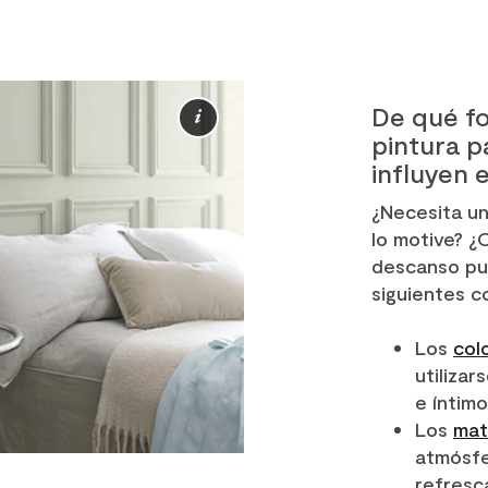
De qué fo
Más
pintura p
información
influyen 
¿Necesita un
lo motive? ¿
descanso pu
siguientes c
Los
col
utiliza
e íntim
Los
mat
atmósfe
refresc