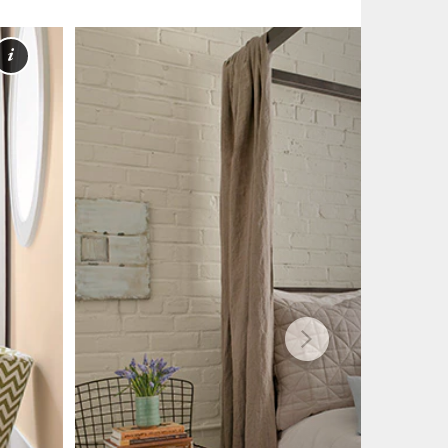
Más
información