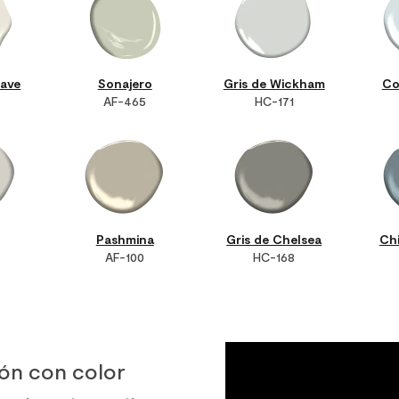
ave
Sonajero
Gris de Wickham
Co
AF-465
HC-171
Pashmina
Gris de Chelsea
Ch
AF-100
HC-168
ión con color