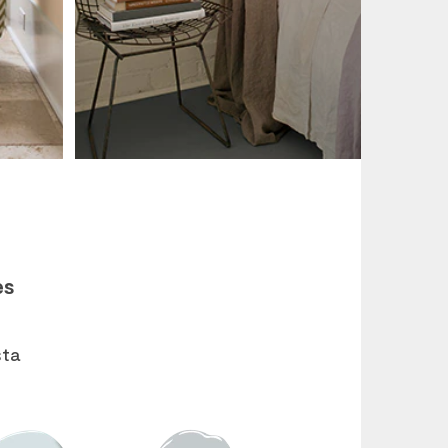
es
sta