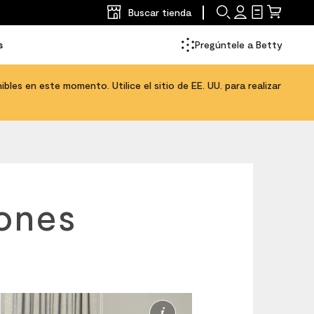
Buscar tienda
Buscar
Iniciar
Lista
Carrito
sesión
de
s
Pregúntele a Betty
compras
bles en este momento. Utilice el sitio de EE. UU. para realizar
iones
Más