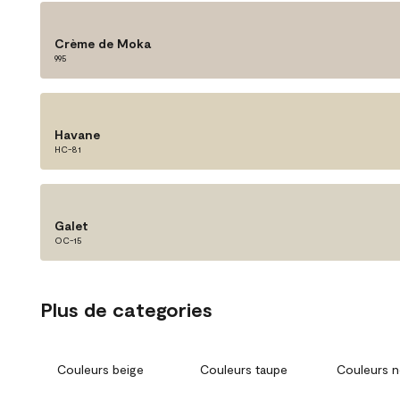
Crème de Moka
995
Havane
HC-81
Galet
OC-15
Plus de categories
Couleurs beige
Couleurs taupe
Couleurs n