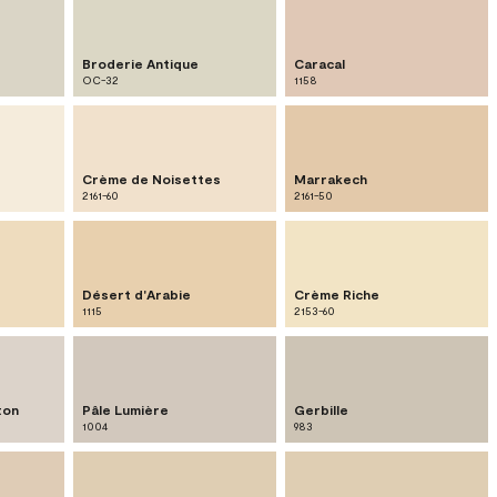
Broderie Antique
Caracal
OC-32
1158
Crème de Noisettes
Marrakech
2161-60
2161-50
Désert d'Arabie
Crème Riche
1115
2153-60
ton
Pâle Lumière
Gerbille
1004
983