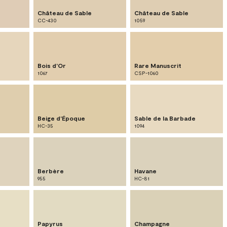
Château de Sable
Château de Sable
CC-430
1059
Bois d'Or
Rare Manuscrit
1067
CSP-1060
Beige d'Époque
Sable de la Barbade
HC-35
1094
Berbère
Havane
955
HC-81
Papyrus
Champagne