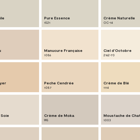
ile
Pure Essence
Crème Naturelle
1521
OC-14
u
Manucure Française
Ciel d'Octobre
1086
2162-70
yer
Peche Cendrée
Crème de Blé
1087
1114
 Soie
Crème de Moka
Moustache de Cha
995
1003