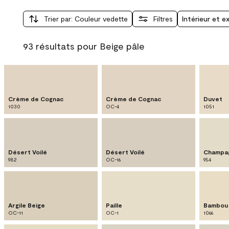
Trier par
:
Couleur vedette
Filtres
Intérieur et e
93 résultats pour Beige pâle
Crème de Cognac
Crème de Cognac
Duvet
1030
OC-4
1051
Désert Voilé
Désert Voilé
Champa
982
OC-16
954
Argile Beige
Paille
Bambou
OC-11
OC-1
1066