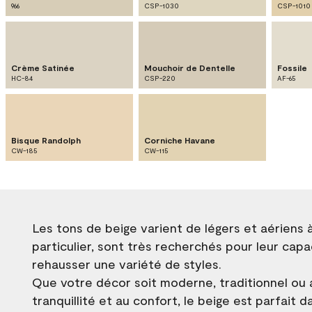
966
CSP-1030
CSP-1010
Crème Satinée
Mouchoir de Dentelle
Fossile
HC-84
CSP-220
AF-65
Bisque Randolph
Corniche Havane
CW-185
CW-115
Les tons de beige varient de légers et aériens 
particulier, sont très recherchés pour leur cap
rehausser une variété de styles.
Que votre décor soit moderne, traditionnel ou a
tranquillité et au confort, le beige est parfait