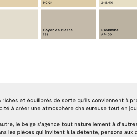
HC-24
2148-50
Foyer de Pierre
Pashmina
984
AF-100
à riches et équilibrés de sorte qu'ils conviennent à p
acité à créer une atmosphère chaleureuse tout en jou
utre, le beige s'agence tout naturellement à d'autre
 dans les pièces qui invitent à la détente, pensons aux