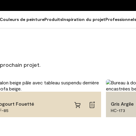
Couleurs de peinture
Produits
Inspiration du projet
Professionnel
prochain projet.
ogourt Fouetté
Gris Argile
F-85
HC-173