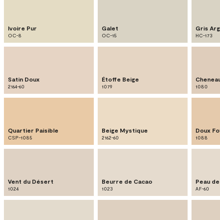
Ivoire Pur
Galet
Gris Arg
OC-8
OC-15
HC-173
Satin Doux
Étoffe Beige
Chenea
2164-60
1079
1080
Quartier Paisible
Beige Mystique
Doux Fo
CSP-1085
2162-60
1088
Vent du Désert
Beurre de Cacao
Peau de
1024
1023
AF-60