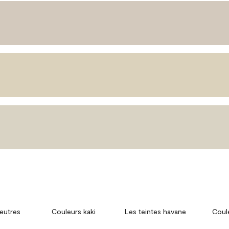
eutres
Couleurs kaki
Les teintes havane
Coul