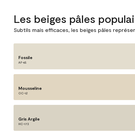
Les beiges pâles popula
Subtils mais efficaces, les beiges pâles représent
Fossile
AF-65
Mousseline
OC-12
Gris Argile
HC-173