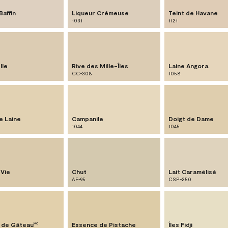
Baffin
Liqueur Crémeuse
Teint de Havane
1031
1121
lle
Rive des Mille-Îles
Laine Angora
CC-308
1058
e Laine
Campanile
Doigt de Dame
1044
1045
Vie
Chut
Lait Caramélisé
AF-95
CSP-250
 de Gâteau
Essence de Pistache
Îles Fidji
MC