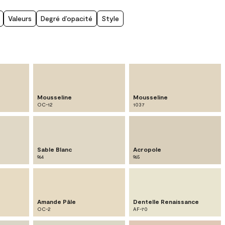
Valeurs
Degré d’opacité
Style
Mousseline
Mousseline
OC-12
1037
Sable Blanc
Acropole
964
965
Amande Pâle
Dentelle Renaissance
OC-2
AF-70