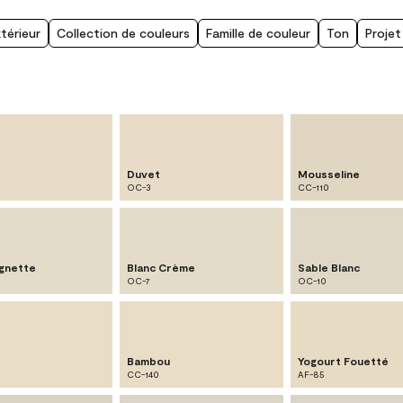
xtérieur
Collection de couleurs
Famille de couleur
Ton
Projet
Duvet
Mousseline
OC-3
CC-110
gnette
Blanc Crème
Sable Blanc
OC-7
OC-10
Bambou
Yogourt Fouetté
CC-140
AF-85