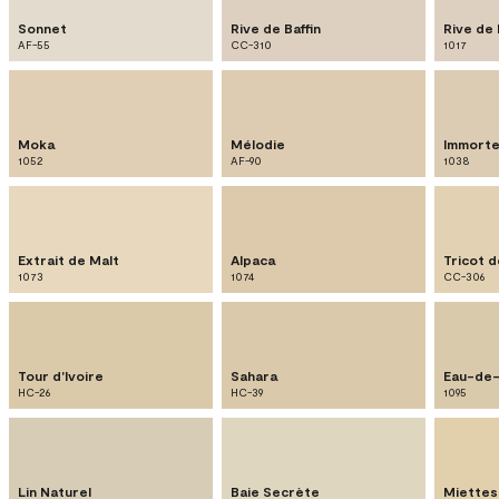
Sonnet
Rive de Baffin
Rive de 
AF-55
CC-310
1017
Moka
Mélodie
Immorte
1052
AF-90
1038
Extrait de Malt
Alpaca
Tricot d
1073
1074
CC-306
Tour d'Ivoire
Sahara
Eau-de-
HC-26
HC-39
1095
Lin Naturel
Baie Secrète
Miettes