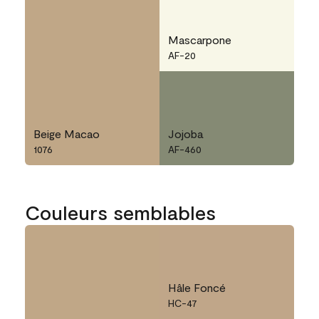
Mascarpone
AF-20
Beige Macao
Jojoba
1076
AF-460
Couleurs semblables
Hâle Foncé
HC-47