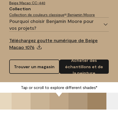
Beige Macao
CC-440
Collection
Collection de couleurs classique
Benjamin Moore
MD
Pourquoi choisir Benjamin Moore pour
vos projets?
Téléchargez goutte numérique de Beige
Macao 1076
Acheter des
Trouver un magasin
échantillons et de
la peinture
Tap or scroll to explore different shades*