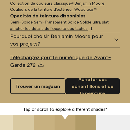
Collection de couleurs classique
Benjamin Moore
•
MD
Couleurs de la teinture d’extérieur Woodluxe
MD
Opacités de teinture disponibles
Semi-Solide
•
Semi-Transparent
•
Solide
•
Solide ultra plat
afficher les détails de l'opacité des taches
Pourquoi choisir Benjamin Moore pour
vos projets?
Téléchargez goutte numérique de Avant-
Garde 272
Acheter des
Trouver un magasin
échantillons et de
la peinture
Tap or scroll to explore different shades*