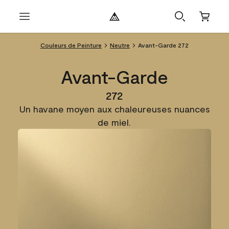
Couleurs de Peinture
Neutre
Avant-Garde 272
Avant-Garde
272
Un havane moyen aux chaleureuses nuances
de miel.