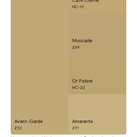
HC-17
Muscade
229
Or Patiné
HC-22
Avant-Garde
Amarante
272
271