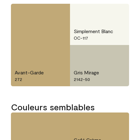
Simplement Blanc
OC-117
Avant-Garde
Gris Mirage
272
2142-50
Couleurs semblables
Café Crème