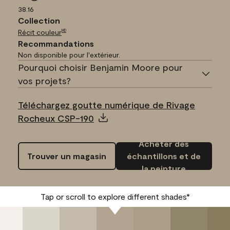
38.16
Collection
Récit couleur
MD
Recommandations
Non disponible pour l'extérieur.
Pourquoi choisir Benjamin Moore pour
vos projets?
Téléchargez goutte numérique de Rivage
Rocheux CSP-190
Acheter des
Trouver un magasin
échantillons et de
la peinture
Tap or scroll to explore different shades*