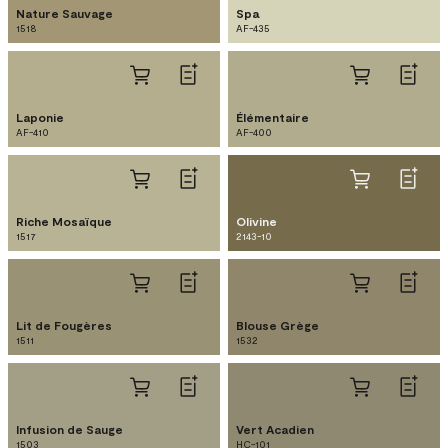
Nature Sauvage
Spa
1518
AF-435
Laponie
Élémentaire
AF-410
AF-400
Riche Mosaïque
Olivine
1517
2143-10
Lit de Fougères
Blouse Grège
1511
1532
Infusion de Sauge
Vert Acadien
1503
HC-101