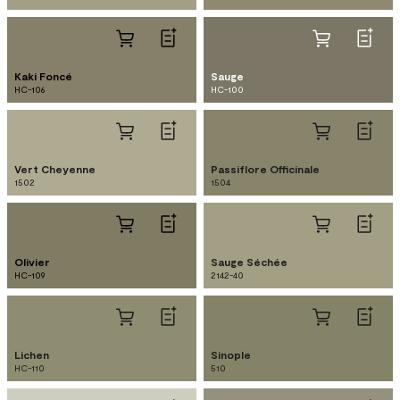
Kaki Foncé
Sauge
HC-106
HC-100
Vert Cheyenne
Passiflore Officinale
1502
1504
Olivier
Sauge Séchée
HC-109
2142-40
Lichen
Sinople
HC-110
510