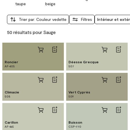
taupe
beige
Trier par
:
Couleur vedette
Filtres
Intérieur et extér
50 résultats pour Sauge
Roncier
Déesse Grecque
AF-405
507
Climacie
Vert Cyprès
508
509
Carillon
Buisson
AF-465
CSP-770