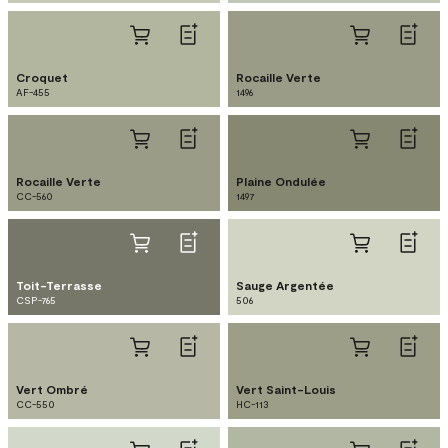
Croquet
Rocaille Verte
AF-455
1496
Rocaille Verte
Plaine Ondulée
CC-560
1497
Toit-Terrasse
Sauge Argentée
CSP-765
506
Vert Ombré
Vert Saint-Louis
CC-550
HC-113