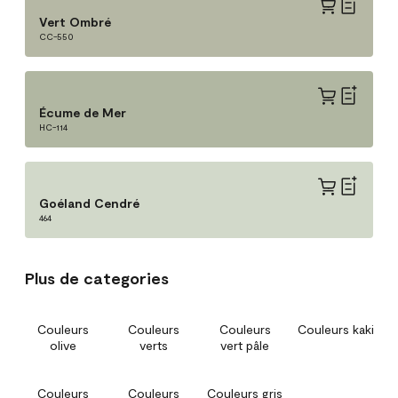
Vert Ombré
CC-550
Écume de Mer
HC-114
Goéland Cendré
464
Plus de categories
Couleurs
Couleurs
Couleurs
Couleurs kaki
olive
verts
vert pâle
Couleurs
Couleurs
Couleurs gris