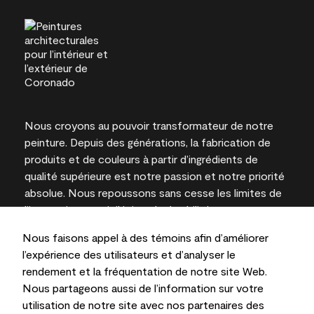
Nous croyons au pouvoir transformateur de notre
peinture. Depuis des générations, la fabrication de
produits et de couleurs à partir d’ingrédients de
qualité supérieure est notre passion et notre priorité
absolue. Nous repoussons sans cesse les limites de
l’innovation et privilégions la durabilité pour
l’obtention de résultats à long terme et la fiabilité de
Nous faisons appel à des témoins afin d’améliorer
l’expertise locale.
l’expérience des utilisateurs et d’analyser le
rendement et la fréquentation de notre site Web.
Nous partageons aussi de l’information sur votre
utilisation de notre site avec nos partenaires des
Les couleurs représentées à l’écran et sur les