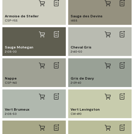
Armoise de Steller
Sauge des Devins
CSP-755
1488
Sauge Mohegan
Cheval Gris
2138-30
2140-50
Nappe
Gris de Davy
CSP-760
2139-40
Vert Brumeux
Vert Levingston
2138-50
CW-490