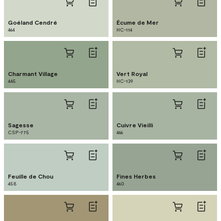
Goéland Cendré
Écume de Mer
464
HC-114
Charmant Village
Vert Royal
445
HC-139
Sagesse
Cuivre Vieilli
CSP-775
466
Feuille de Chou
Fines Herbes
458
460