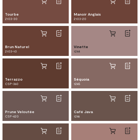
Tourbe
Manoir Anglais
2103-30
2103-20
Brun Naturel
Vinette
2103-10
1244
Terrazzo
Séquoia
CSP-360
1245
Prune Veloutée
Café Java
CSP-420
1246