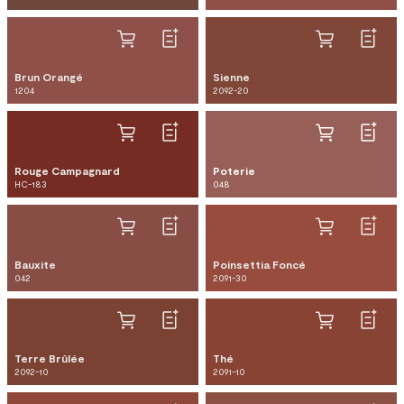
Brun Orangé
Sienne
1204
2092-20
Rouge Campagnard
Poterie
HC-183
048
Bauxite
Poinsettia Foncé
042
2091-30
Terre Brûlée
Thé
2092-10
2091-10