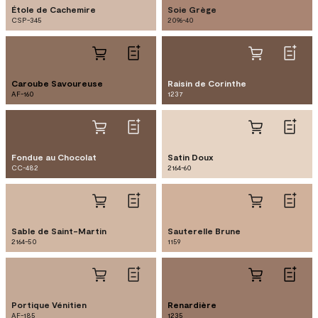
Étole de Cachemire
Soie Grège
CSP-345
2096-40
Caroube Savoureuse
Raisin de Corinthe
AF-160
1237
Fondue au Chocolat
Satin Doux
CC-482
2164-60
Sable de Saint-Martin
Sauterelle Brune
2164-50
1159
Portique Vénitien
Renardière
AF-185
1235