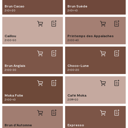
Brun Cacao
Brun Suède
2101-20
2101-10
Caillou
Printemps des Appalaches
2100-50
2100-40
Brun Anglais
Choco-Lune
2100-30
2100-20
Moka Folie
Café Moka
2100-10
2099-50
Brun d'Automne
Expresso