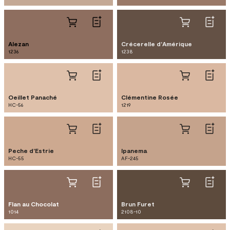
Alezan
Crécerelle d'Amérique
1236
1238
Oeillet Panaché
Clémentine Rosée
HC-56
1219
Peche d'Estrie
Ipanema
HC-55
AF-245
Flan au Chocolat
Brun Furet
1014
2108-10