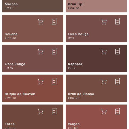
Marron
Brun Tipi
HC-71
2102-40
Souche
Ocre Rouge
2102-30
1259
Ocre Rouge
Raphaël
HC-65
CC-2
Brique de Boston
Brun de Sienne
2092-30
2102-20
Terre
Wagon
2102-10
CC-122