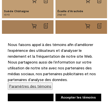
Suède Châtaigne
Écaille d'Arachide
1070
2162-40
Cuir Doré
Moutarde de Meaux
1071
2161-30
Nous faisons appel à des témoins afin d’améliorer
l’expérience des utilisateurs et d’analyser le
rendement et la fréquentation de notre site Web.
Nous partageons aussi de l’information sur votre
Golden Retriever
Pré Doré
2165-30
2165-20
utilisation de notre site avec nos partenaires des
médias sociaux, nos partenaires publicitaires et nos
partenaires d’analyse des données.
Paramètres des témoins
Beige Foncé
Caramel au Lait
2165-40
1118
Refuser
Accepter les témoins