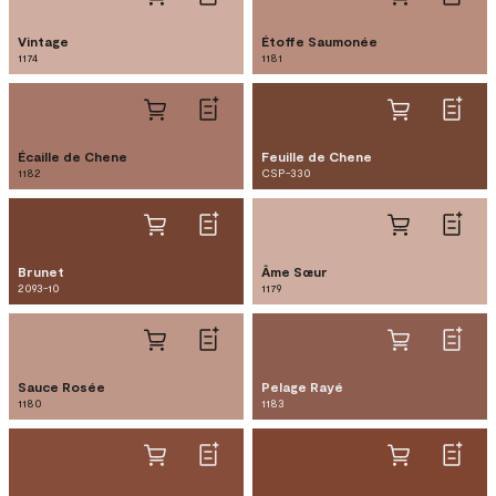
Vintage
Étoffe Saumonée
1174
1181
Écaille de Chene
Feuille de Chene
1182
CSP-330
Brunet
Âme Sœur
2093-10
1179
Sauce Rosée
Pelage Rayé
1180
1183