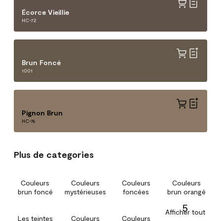
Écorce Vieillie
HC-72
Brun Foncé
1001
Pignon Brun
HC-76
Plus de categories
Couleurs
Couleurs
Couleurs
Couleurs
brun foncé
mystérieuses
foncées
brun orangé
5
Afficher tout
Les teintes
Couleurs
Couleurs