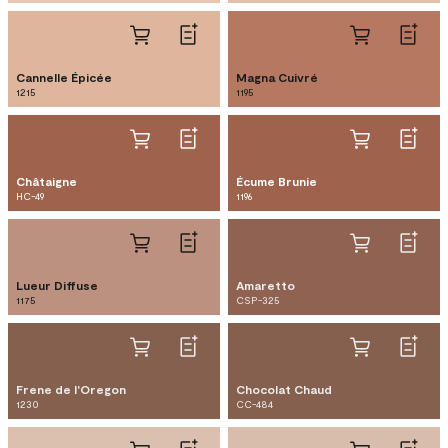
Cannelle Épicée
Magna Cuivré
1215
1195
Châtaigne
Écume Brunie
HC-49
1196
Lueur Diffuse
Amaretto
1175
CSP-325
Frene de l'Oregon
Chocolat Chaud
1230
CC-484