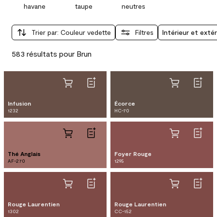
havane
taupe
neutres
Trier par
:
Couleur vedette
Filtres
Intérieur et extér
583 résultats pour Brun
Infusion
Écorce
1232
HC-70
Thé Anglais
Foyer Rouge
AF-270
1295
Rouge Laurentien
Rouge Laurentien
1302
CC-152