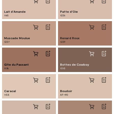
Lait d'Amande
Patte d'Oie
1165
1226
Muscade Moulue
Renard Roux
1227
1229
Gîte du Passant
Bottes de Cowboy
1176
1015
Caracal
Boudoir
1158
AF-190