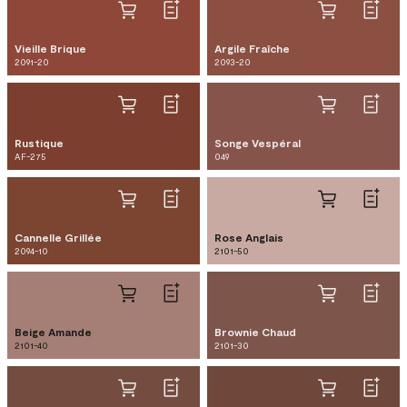
Vieille Brique
Argile Fraîche
2091-20
2093-20
Rustique
Songe Vespéral
AF-275
049
Cannelle Grillée
Rose Anglais
2094-10
2101-50
Beige Amande
Brownie Chaud
2101-40
2101-30