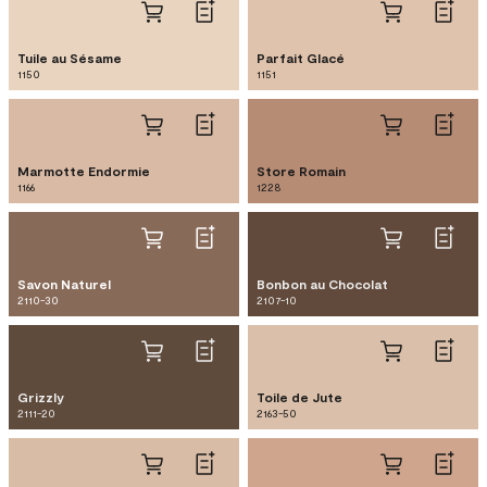
Tuile au Sésame
Parfait Glacé
1150
1151
Marmotte Endormie
Store Romain
1166
1228
Savon Naturel
Bonbon au Chocolat
2110-30
2107-10
Grizzly
Toile de Jute
2111-20
2163-50