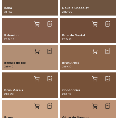
Kona
Double Chocolat
AF-165
2110-20
Palomino
Bois de Santal
2096-30
2096-10
Biscuit de Blé
Brun Argile
2164-40
2164-30
Brun Marais
Cordonnier
2164-20
2164-10
Puma
Givre de Saumon