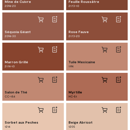
Mine de Cuivre
Feuille Roussâtre
2094-20
2173-10
Séquoia Géant
Rose Fauve
2094-30
2173-20
Marron Grillé
Tuile Mexicaine
2174-10
1194
Salon de Thé
Myrtille
CC-184
HC-51
Sorbet aux Peches
Beige Abricot
1214
1205