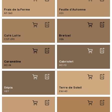
Frais de la Ferme
Feuille d'Automne
AF-360
1131
Café Latte
Bretzel
CSP-290
1126
Caraméline
Cabriolet
HC-74
HC-73
Sépia
Terre de Soleil
1127
2161-40