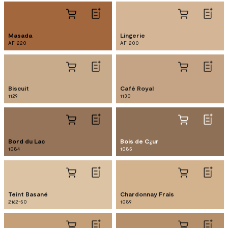
Masada
Lingerie
AF-220
AF-200
Biscuit
Café Royal
1129
1130
Bord du Lac
Bois de C¿ur
1084
1085
Teint Basané
Chardonnay Frais
2162-50
1089