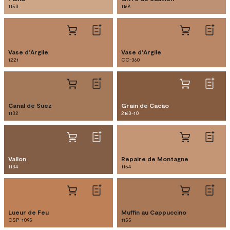
1153
1168
Vase d'Argile
Vase d'Argile
1221
CC-360
Canal de Suez
Grain de Cacao
1132
2163-10
Vallon
Repaire de Montagne
1134
1154
Lueur de Feu
Muffin au Cappuccino
CSP-1095
1155