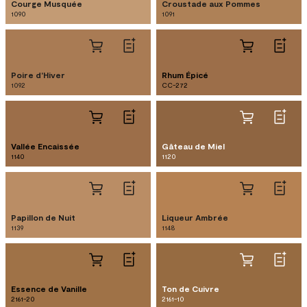
Courge Musquée
Croustade aux Pommes
1090
1091
Poire d'Hiver
Rhum Épicé
1092
CC-272
Vallée Encaissée
Gâteau de Miel
1140
1120
Papillon de Nuit
Liqueur Ambrée
1139
1148
Essence de Vanille
Ton de Cuivre
2161-20
2161-10