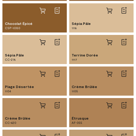
Chocolat Épicé
Sépia Pâle
CSP-1080
1116
Sépia Pâle
Terrine Dorée
CC-276
1117
Plage Désertée
Crème Brûlée
1104
1105
Crème Brûlée
Étrusque
CC-420
AF-355