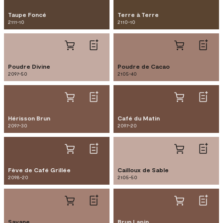
Taupe Foncé
Terre à Terre
2111-10
2110-10
Poudre Divine
Poudre de Cacao
2097-50
2105-40
Hérisson Brun
Café du Matin
2097-30
2097-20
Fève de Café Grillée
Cailloux de Sable
2098-20
2105-50
Savane
Brun Lapin