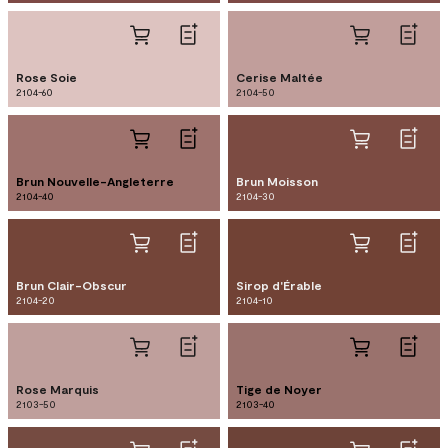
Rose Soie
Cerise Maltée
2104-60
2104-50
Brun Nouvelle-Angleterre
Brun Moisson
2104-40
2104-30
Brun Clair-Obscur
Sirop d'Érable
2104-20
2104-10
Rose Marquis
Tige de Noyer
2103-50
2103-40