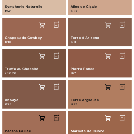
Symphonie Naturelle
Ailes de Cigale
1152
1207
Chapeau de Cowboy
Terre d'Arizona
1210
1211
Truffe au Chocolat
Pierre Ponce
2096-20
1197
Abbaye
Terre Argileuse
1225
1222
Pacane Grillée
Marmite de Cuivre