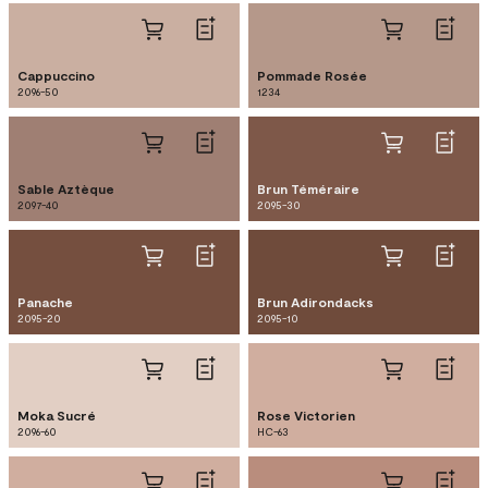
Cappuccino
Pommade Rosée
2096-50
1234
Sable Aztèque
Brun Téméraire
2097-40
2095-30
Panache
Brun Adirondacks
2095-20
2095-10
Moka Sucré
Rose Victorien
2096-60
HC-63