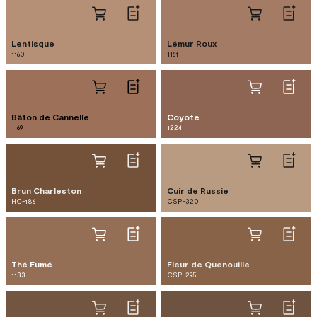
Lentisque
Lémur Roux
1160
1161
Bâton de Cannelle
Coyote
1169
1224
Brun Charleston
Cuir de Russie
HC-186
CSP-320
Thé Fumé
Fleur de Quenouille
1133
CSP-295