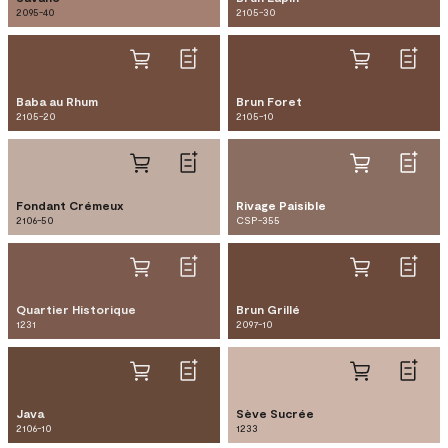
2095-40
2105-30
Baba au Rhum
Brun Foret
2105-20
2105-10
Fondant Crémeux
Rivage Paisible
2106-50
CSP-355
Quartier Historique
Brun Grillé
1231
2097-10
Java
Sève Sucrée
2106-10
1233