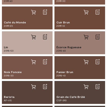
2099-40
2099-30
Café du Monde
Cuir Brun
2099-20
2099-10
Lin
Écorce Rugueuse
2098-50
2098-40
Noix Foncée
Panier Brun
2098-30
2098-10
Barista
Grain de Café Brûlé
AF-175
CSP-390