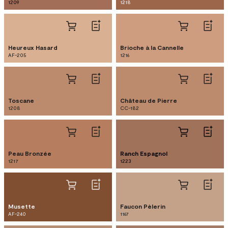
1209
1218
Heureux Hasard
Brioche à la Cannelle
AF-205
1216
Toscane
Château de Pierre
1208
CC-182
Peau Bronzée
Ranch Espagnol
1217
1223
Musette
Faucon Pèlerin
AF-240
1167