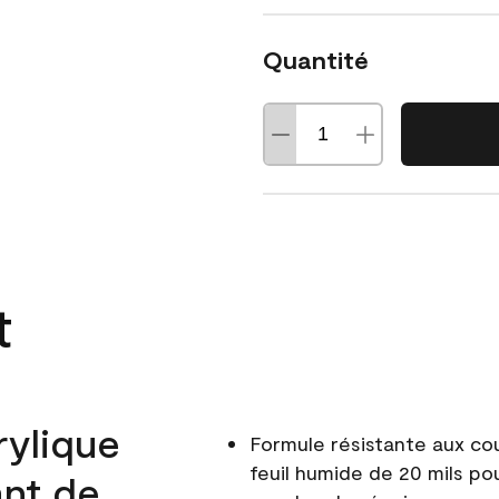
Quantité
t
rylique
Formule résistante aux co
feuil humide de 20 mils po
ant de