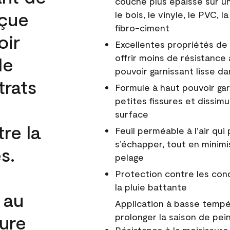
couche plus épaisse sur un
nçue
le bois, le vinyle, le PVC,
fibro-ciment
oir
Excellentes propriétés de 
offrir moins de résistance 
de
pouvoir garnissant lisse da
trats
Formule à haut pouvoir gar
petites fissures et dissim
surface
re la
Feuil perméable à l’air qui 
s’échapper, tout en minimi
s.
pelage
Protection contre les co
la pluie battante
 au
Application à basse tempér
cure
prolonger la saison de pei