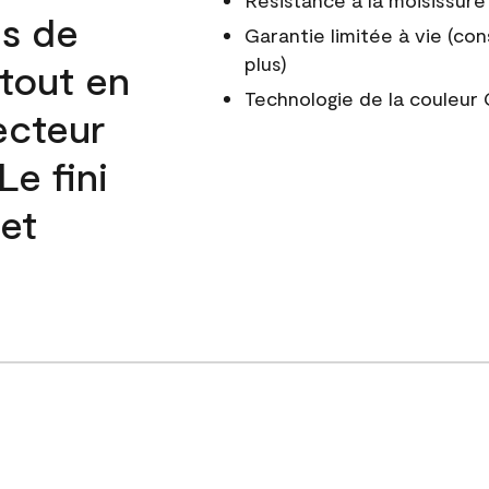
Résistance à la moisissure
és de
Garantie limitée à vie (con
plus)
 tout en
Technologie de la couleu
ecteur
e fini
 et