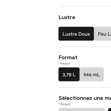
Lustre
Lustre Doux
Peu L
Format
* Requis
3,78 L
946 mL
Sélectionnez une m
* Requis