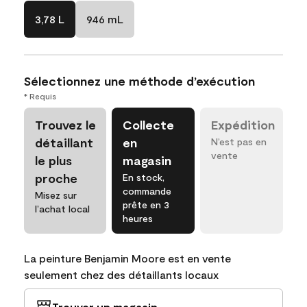
3,78 L
946 mL
Sélectionnez une méthode d’exécution
* Requis
Trouvez le
Collecte
Expédition
détaillant
en
N’est pas en
vente
le plus
magasin
proche
En stock,
commande
Misez sur
prête en 3
l’achat local
heures
La peinture Benjamin Moore est en vente
seulement chez des détaillants locaux
Trouver un magasin