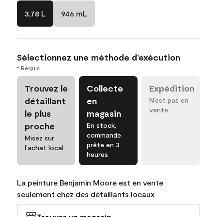
3,78 L
946 mL
Sélectionnez une méthode d’exécution
* Requis
Trouvez le
Collecte
Expédition
détaillant
en
N’est pas en
vente
le plus
magasin
proche
En stock,
commande
Misez sur
prête en 3
l’achat local
heures
La peinture Benjamin Moore est en vente
seulement chez des détaillants locaux
Trouver un magasin