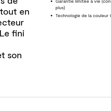
és de
Garantie limitée à vie (con
plus)
 tout en
Technologie de la couleu
ecteur
e fini
et son