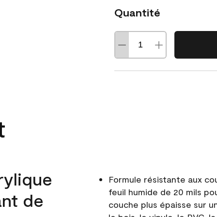
Quantité
t
rylique
Formule résistante aux co
feuil humide de 20 mils po
ant de
couche plus épaisse sur un