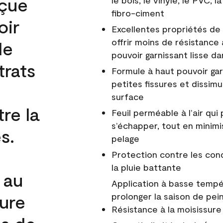
nçue
le bois, le vinyle, le PVC,
fibro-ciment
oir
Excellentes propriétés de 
offrir moins de résistance 
de
pouvoir garnissant lisse da
trats
Formule à haut pouvoir gar
petites fissures et dissim
surface
re la
Feuil perméable à l’air qui 
s’échapper, tout en minimi
s.
pelage
Protection contre les co
la pluie battante
 au
Application à basse tempér
cure
prolonger la saison de pei
Résistance à la moisissure