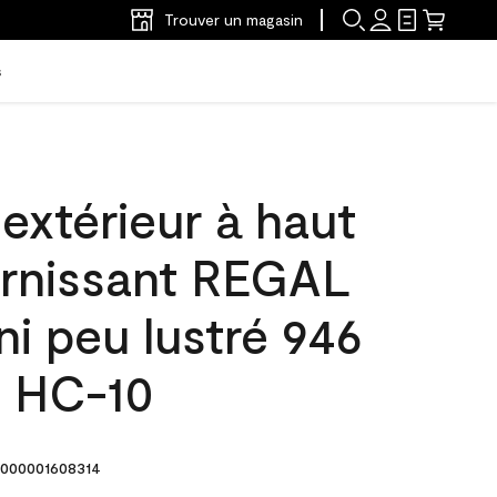
Trouver un magasin
s
'extérieur à haut
arnissant REGAL
ni peu lustré 946
l HC-10
000001608314