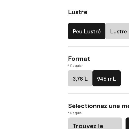
Lustre
Peu Lustré
Lustre
Format
* Requis
3,78 L
946 mL
Sélectionnez une m
* Requis
Trouvez le