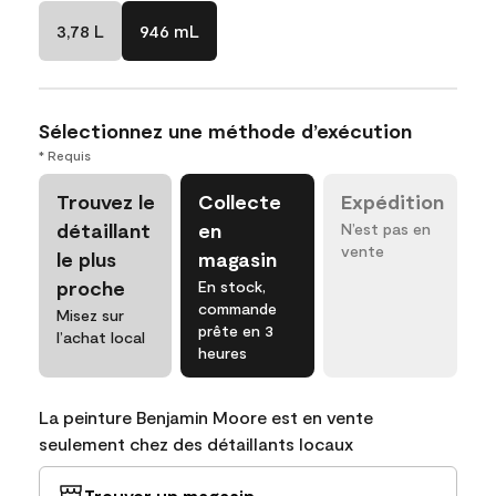
3,78 L
946 mL
Sélectionnez une méthode d’exécution
* Requis
Trouvez le
Collecte
Expédition
détaillant
en
N’est pas en
vente
le plus
magasin
proche
En stock,
commande
Misez sur
prête en 3
l’achat local
heures
La peinture Benjamin Moore est en vente
seulement chez des détaillants locaux
Trouver un magasin