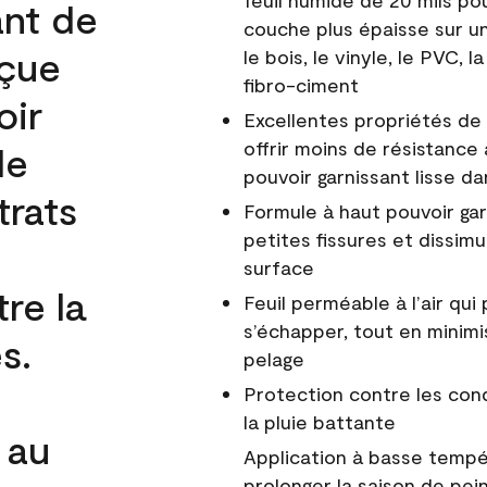
feuil humide de 20 mils po
ant de
couche plus épaisse sur un
nçue
le bois, le vinyle, le PVC,
fibro-ciment
oir
Excellentes propriétés de 
offrir moins de résistance 
de
pouvoir garnissant lisse da
trats
Formule à haut pouvoir gar
petites fissures et dissim
surface
re la
Feuil perméable à l’air qui 
s’échapper, tout en minimi
s.
pelage
Protection contre les co
la pluie battante
 au
Application à basse tempér
prolonger la saison de pei