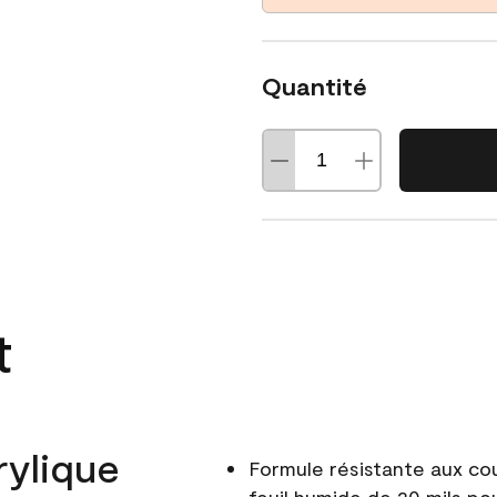
Quantité
t
rylique
Formule résistante aux co