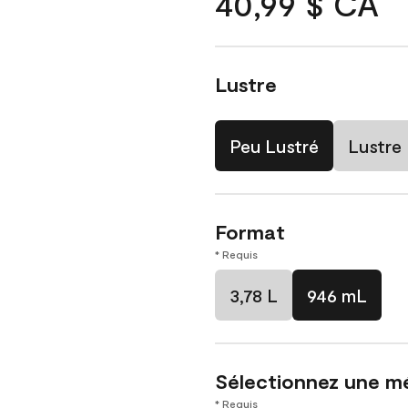
40,99 $ CA
Lustre
Peu Lustré
Lustre
Format
* Requis
3,78 L
946 mL
Sélectionnez une m
* Requis