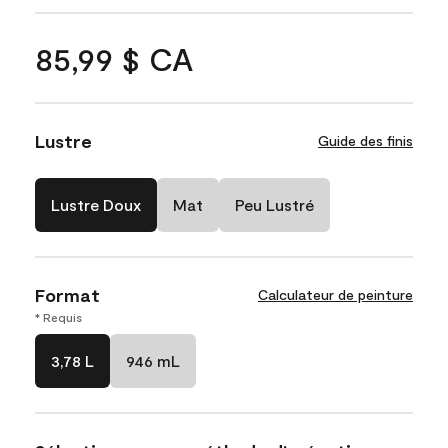
85,99 $ CA
Lustre
Guide des finis
Lustre Doux
Mat
Peu Lustré
Format
Calculateur de peinture
* Requis
3,78 L
946 mL