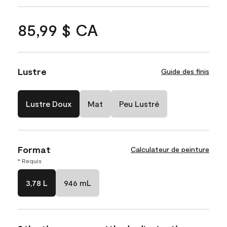
85,99 $ CA
Lustre
Guide des finis
Lustre Doux
Mat
Peu Lustré
Format
Calculateur de peinture
* Requis
3,78 L
946 mL