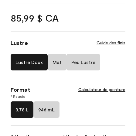
85,99 $ CA
Lustre
Guide des finis
Lustre Doux
Mat
Peu Lustré
Format
Calculateur de peinture
* Requis
3,78 L
946 mL