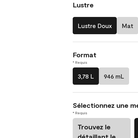
Lustre
Lustre Doux
Mat
Format
* Requis
3,78 L
946 mL
Sélectionnez une m
* Requis
Trouvez le
détaillant le