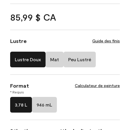
85,99 $ CA
Lustre
Guide des finis
Lustre Doux
Mat
Peu Lustré
Format
Calculateur de peinture
* Requis
3,78 L
946 mL