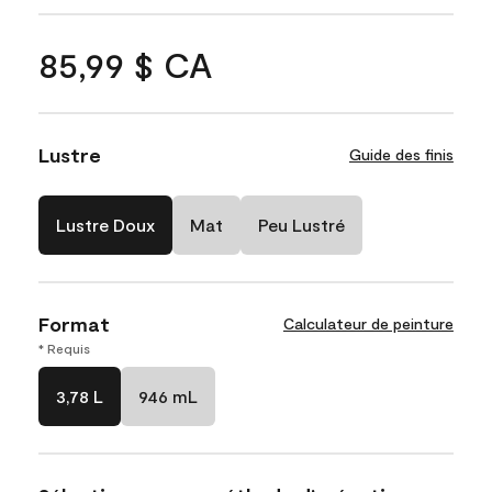
85,99 $ CA
Lustre
Guide des finis
Lustre Doux
Mat
Peu Lustré
Format
Calculateur de peinture
* Requis
3,78 L
946 mL