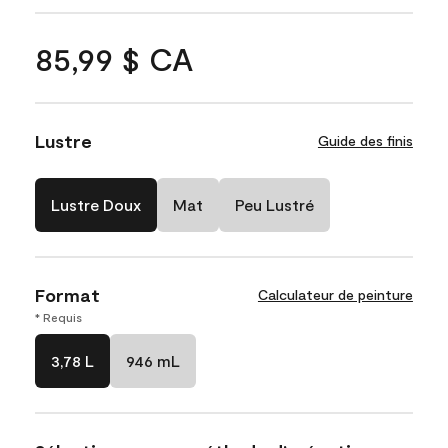
85,99 $ CA
Lustre
Guide des finis
Lustre Doux
Mat
Peu Lustré
Format
Calculateur de peinture
* Requis
3,78 L
946 mL