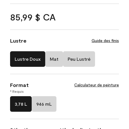
85,99 $ CA
Lustre
Guide des finis
Lustre Doux
Mat
Peu Lustré
Format
Calculateur de peinture
* Requis
3,78 L
946 mL