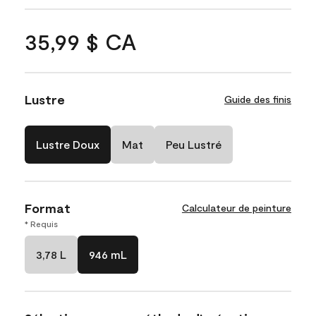
35,99 $ CA
Lustre
Guide des finis
Lustre Doux
Mat
Peu Lustré
Format
Calculateur de peinture
* Requis
3,78 L
946 mL