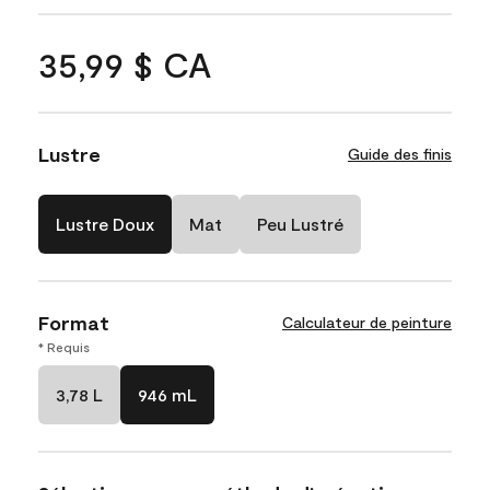
35,99 $ CA
Lustre
Guide des finis
Lustre Doux
Mat
Peu Lustré
Format
Calculateur de peinture
* Requis
3,78 L
946 mL