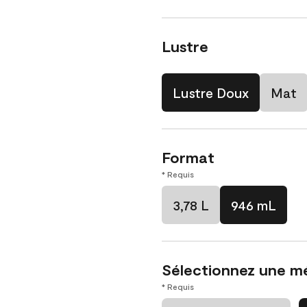
Lustre
Lustre Doux
Mat
Format
* Requis
3,78 L
946 mL
Sélectionnez une m
* Requis