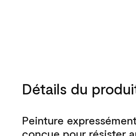
Détails du produi
Peinture expressémen
conçue pour résister 