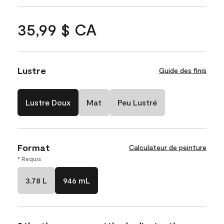
35,99 $ CA
Lustre
Guide des finis
Lustre Doux
Mat
Peu Lustré
Format
Calculateur de peinture
* Requis
3,78 L
946 mL