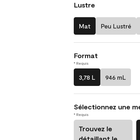
Lustre
Mat
Peu Lustré
Format
* Requis
3,78 L
946 mL
Sélectionnez une m
* Requis
Trouvez le
détaillant le