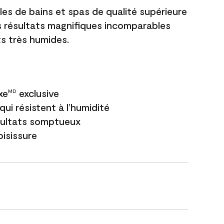
les de bains et spas de qualité supérieure
es résultats magnifiques incomparables
s très humides.
xe
exclusive
MD
ui résistent à l’humidité
sultats somptueux
oisissure