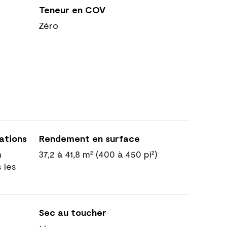
Teneur en COV
Zéro
cations
Rendement en surface
n
37,2 à 41,8 m² (400 à 450 pi²)
 les
Sec au toucher