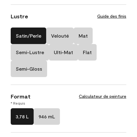
Lustre
Guide des finis
Satin/Perle
Velouté
Mat
Semi-Lustre
Ulti-Mat
Flat
Semi-Gloss
Format
Calculateur de peinture
* Requis
3,78 L
946 mL