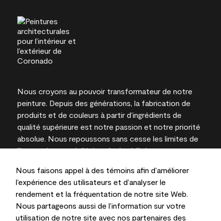
Nous croyons au pouvoir transformateur de notre
peinture. Depuis des générations, la fabrication de
produits et de couleurs à partir d’ingrédients de
qualité supérieure est notre passion et notre priorité
absolue. Nous repoussons sans cesse les limites de
l’innovation et privilégions la durabilité pour
l’obtention de résultats à long terme et la fiabilité de
Nous faisons appel à des témoins afin d’améliorer
l’expertise locale.
l’expérience des utilisateurs et d’analyser le
rendement et la fréquentation de notre site Web.
Nous partageons aussi de l’information sur votre
utilisation de notre site avec nos partenaires des
Les couleurs représentées à l’écran et sur les