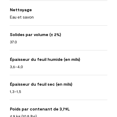
Nettoyage
Eau et savon
Solides par volume (± 2%)
37.0
Épaisseur du feuil humide (en mils)
3,6-4,0
Épaisseur du feuil sec (en mils)
1,3-1,5
Poids par contenant de 3,79L
4,9 kg (10,8 lbs)