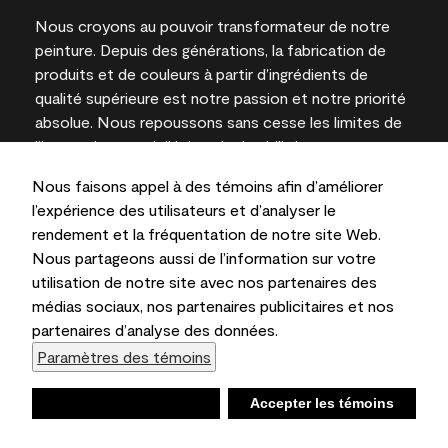
Nous croyons au pouvoir transformateur de notre
peinture. Depuis des générations, la fabrication de
produits et de couleurs à partir d’ingrédients de
qualité supérieure est notre passion et notre priorité
absolue. Nous repoussons sans cesse les limites de
l’innovation et privilégions la durabilité pour
l’obtention de résultats à long terme et la fiabilité de
Nous faisons appel à des témoins afin d’améliorer
l’expertise locale.
l’expérience des utilisateurs et d’analyser le
rendement et la fréquentation de notre site Web.
Nous partageons aussi de l’information sur votre
utilisation de notre site avec nos partenaires des
Les couleurs représentées à l’écran et sur les
médias sociaux, nos partenaires publicitaires et nos
documents imprimés peuvent différer des couleurs
partenaires d’analyse des données.
en contenant.
Paramètres des témoins
Benjamin Moore & Cie Limitée, 2026. 101 Paragon
Drive, Montvale, NJ 07645
Refuser
Accepter les témoins