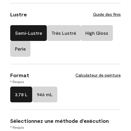
Lustre
Guide des finis
Semi-Lustre
Très Lustré
High Gloss
Perle
Format
Calculateur de peinture
* Requis
3,78 L
946 mL
Sélectionnez une méthode d’exécution
* Requis