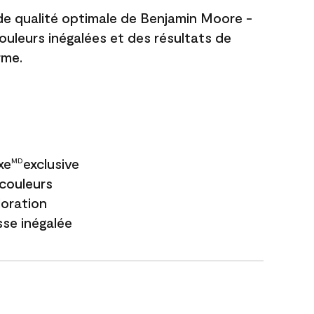
 de qualité optimale de Benjamin Moore -
couleurs inégalées et des résultats de
rme.
xe
exclusive
MD
couleurs
loration
sse inégalée