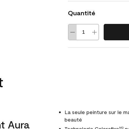
Quantité
t
La seule peinture sur le 
beauté
t Aura
Technologie Colorafixe
po
MD