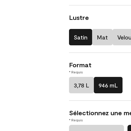
Lustre
Satin
Mat
Velo
Format
* Requis
3,78 L
946 mL
Sélectionnez une m
* Requis