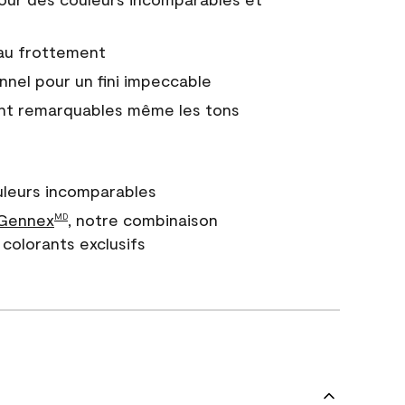
 au frottement
nnel pour un fini impeccable
nt remarquables même les tons
uleurs incomparables
 Gennex
, notre combinaison
MD
colorants exclusifs