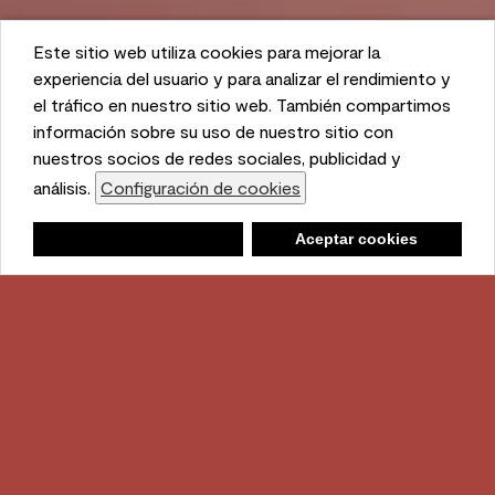
Este sitio web utiliza cookies para mejorar la
Este sitio web utiliza cookies para mejorar la
experiencia del usuario y para analizar el rendimiento y
experiencia del usuario y para analizar el rendimiento y
el tráfico en nuestro sitio web. También compartimos
el tráfico en nuestro sitio web. También compartimos
información sobre su uso de nuestro sitio con
información sobre su uso de nuestro sitio con
nuestros socios de redes sociales, publicidad y
nuestros socios de redes sociales, publicidad y
análisis.
análisis.
Configuración de cookies
Configuración de cookies
Lista de compras
Negar
Negar
Aceptar cookies
Aceptar cookies