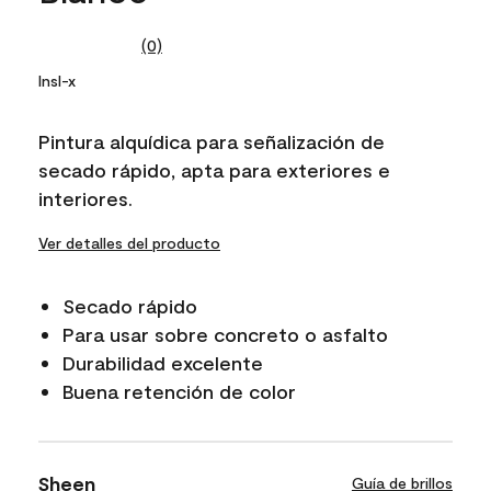
(0)
No
rating
Insl-x
value.
Same
page
Pintura alquídica para señalización de
link.
secado rápido, apta para exteriores e
interiores.
Ver detalles del producto
Secado rápido
Para usar sobre concreto o asfalto
Durabilidad excelente
Buena retención de color
Sheen
Guía de brillos