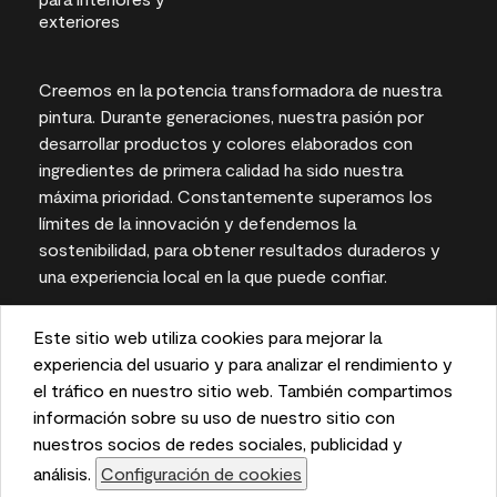
Creemos en la potencia transformadora de nuestra
pintura. Durante generaciones, nuestra pasión por
desarrollar productos y colores elaborados con
ingredientes de primera calidad ha sido nuestra
máxima prioridad. Constantemente superamos los
límites de la innovación y defendemos la
sostenibilidad, para obtener resultados duraderos y
una experiencia local en la que puede confiar.
Este sitio web utiliza cookies para mejorar la
This website uses cookies to enhance user experience
experiencia del usuario y para analizar el rendimiento y
Las representaciones del color en pantallas e
and to analyze performance and traffic on our website.
el tráfico en nuestro sitio web. También compartimos
impresas pueden variar con respecto a los colores
We also share information about your use of our site
información sobre su uso de nuestro sitio con
de pintura reales.
with our social media, advertising, and analytics
nuestros socios de redes sociales, publicidad y
partners.
análisis.
Configuración de cookies
Cookie Settings
©2026 Benjamin Moore & Co. 101 Paragon Drive,