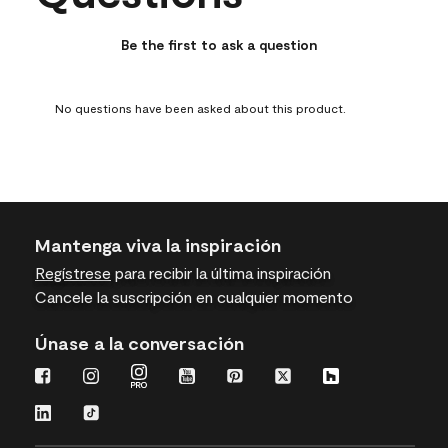
This
This
This
This
This
action
action
action
action
action
Be the first to ask a question
will
will
will
will
will
open
open
open
open
open
submission
submission
submission
submission
submission
No questions have been asked about this product.
form.
form.
form.
form.
form.
Mantenga viva la inspiración
Regístrese
para recibir la última inspiración
Cancele la suscripción en cualquier momento
Únase a la conversación