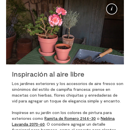
Más
info
Inspiración al aire libre
Los jardines exteriores y los accesorios de aire fresco son
sinónimos del estilo de campiña francesa: piense en
macetas con hierbas, flores chiquitas y enredaderas de
vid para agregar un toque de elegancia simple y encanto.
Inspírese en su jardín con los colores de pintura para
exteriores como
Ramita de Romero 2144-30
o
Neblina
Lavanda 2070-60
. O considere agregar un detalle
funcional pero hermoso, como el soporte para plantas