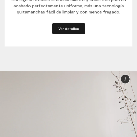
acabado perfectamente uniforme, más una tecnología
quitamanchas fácil de limpiar y con menos fregado.
Ver detalles
Má
inf