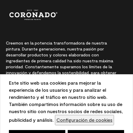
Creemos en la potencia transformadora de nuestra
pintura. Durante generaciones, nuestra pasión por
desarrollar productos y colores elaborados con
ingredientes de primera calidad ha sido nuestra máxima
prioridad. Constantemente superamos los límites de la
innovación y defendemos la sostenibilidad, para obtener
resultados duraderos y una experiencia local en la que
Este sitio web usa cookies para mejorar la
puede confiar.
experiencia de los usuarios y para analizar el
rendimiento y el tráfico en nuestro sitio web.
También compartimos información sobre su uso de
Las representaciones del color en pantallas e impresas
nuestro sitio con nuestros socios de redes sociales,
pueden variar con respecto a los colores de pintura reales.
publicidad y análisis.
Configuración de cookies
©2026 Benjamin Moore & Co. 101 Paragon Drive, Montvale,