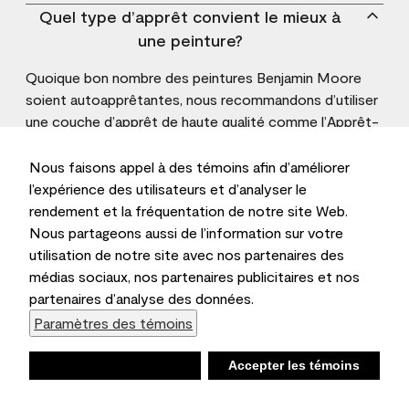
Quel type d’apprêt convient le mieux à
une peinture?
Quoique bon nombre des peintures Benjamin Moore
soient autoapprêtantes, nous recommandons d’utiliser
une couche d’apprêt de haute qualité comme
l’Apprêt-
Tout à haut pouvoir couvrant Avant-Première
. La
MC
gamme Avant-Première offre une adhérence et une
Nous faisons appel à des témoins afin d’améliorer
tenue supérieures pour augmenter la durabilité des
l’expérience des utilisateurs et d’analyser le
couches de finition.
rendement et la fréquentation de notre site Web.
Nous partageons aussi de l’information sur votre
utilisation de notre site avec nos partenaires des
médias sociaux, nos partenaires publicitaires et nos
Demeurez inspirés
partenaires d’analyse des données.
Inscrivez-vous
pour obtenir les plus récents conseils
Paramètres des témoins
et sources d’inspiration.
Désabonnement en tout temps.
Refuser
Accepter les témoins
Joignez-vous à la conversation