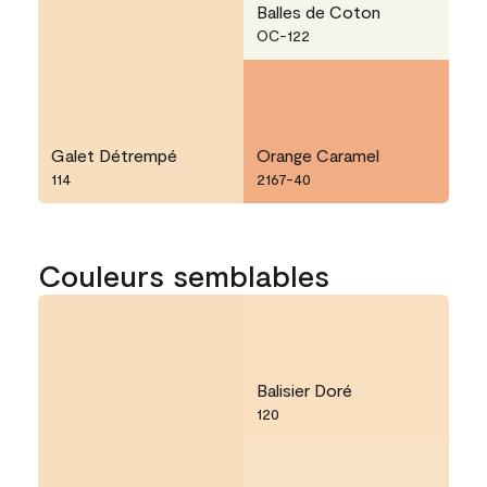
Balles de Coton
OC-122
Galet Détrempé
Orange Caramel
114
2167-40
Couleurs semblables
Balisier Doré
120