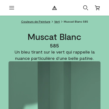
Couleurs de Peinture
Vert
Muscat Blanc 585
Muscat Blanc
585
Un bleu tirant sur le vert qui rappelle la
nuance particulière d’une belle patine.