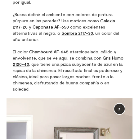
por igual.
¿Busca definir el ambiente con colores de pintura
púrpura en las paredes? Use matices como
Galaxia
2117-20
y
Caponata AF-650
como excelentes
alternativas al negro, o
Sombra 2117-30
, un color del
año anterior.
El color
Chambourd AF-645
aterciopelado, cálido y
envolvente, que se ve aquí, se combina con
Gris Humo
2120-40
, que tiene una pizca subyacente de azul en la
repisa de la chimenea. El resultado final es poderoso y
clásico, ideal para pasar largas noches frente a la
chimenea, disfrutando de buena compañía o en
soledad.
Más
info