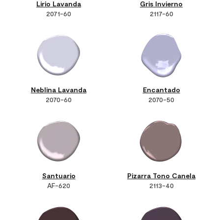
Lirio Lavanda
Gris Invierno
2071-60
2117-60
Neblina Lavanda
Encantado
2070-60
2070-50
Santuario
Pizarra Tono Canela
AF-620
2113-40