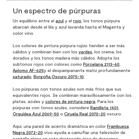
Un espectro de púrpuras
Un equilibrio entre el
azul
y el
rojo
, los tonos púrpura
abarcan desde el lila y azul lavanda hasta el Magenta y
color vino.
Los colores de pintura púrpura rojizo tienden a ser más
cálidos y combinan bien con los
verdes
, los crema, los
dorados y los tonos madera más cálidos. Adopte los
subtonos rojos con colores como
Porcelana 2113-60
,
Aplomo AF-625
y el despampanante matiz profundamente
saturado
,
Borgoña Oscuro 2075-10
.
Los púrpuras con tonos azules son más fríos que sus
equivalentes rojos. Se combinan maravillosamente con los
platas, azules y
colores de pintura negra
. Para los
púrpuras con tonos azules, considere
Ramillete 1401
,
Orquídea Azul 2069-50
o
Ciruela Real 2070-20
oscuro.
Aquí, una pared de acento dramática en color
Frambuesa
Negra 2072-20
vivo ayuda a camuflar una televisión de
pantalla plana en esta destacada área de descanso