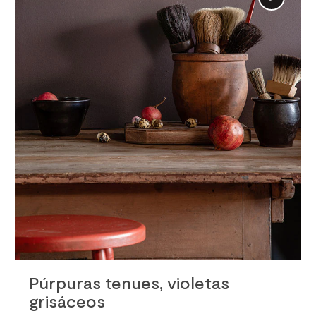
info
Púrpuras tenues, violetas
grisáceos