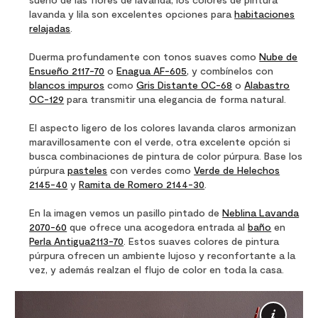
lavanda y lila son excelentes opciones para
habitaciones
relajadas
.
Duerma profundamente con tonos suaves como
Nube de
Ensueño 2117-70
o
Enagua AF-605
, y combínelos con
blancos impuros
como
Gris Distante OC-68
o
Alabastro
OC-129
para transmitir una elegancia de forma natural.
El aspecto ligero de los colores lavanda claros armonizan
maravillosamente con el verde, otra excelente opción si
busca combinaciones de pintura de color púrpura. Base los
púrpura
pasteles
con verdes como
Verde de Helechos
2145-40
y
Ramita de Romero 2144-30
.
En la imagen vemos un pasillo pintado de
Neblina Lavanda
2070-60
que ofrece una acogedora entrada al
baño
en
Perla Antigua2113-70
. Estos suaves colores de pintura
púrpura ofrecen un ambiente lujoso y reconfortante a la
vez, y además realzan el flujo de color en toda la casa.
Más