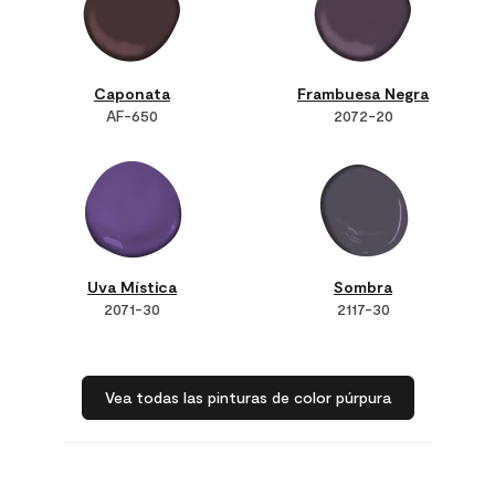
Caponata
Frambuesa Negra
AF-650
2072-20
Uva Mística
Sombra
2071-30
2117-30
Vea todas las pinturas de color púrpura