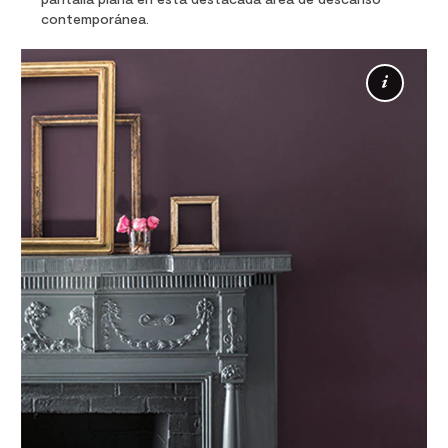
contemporánea.
Más
info