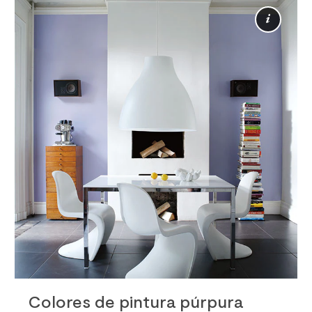
Más
info
Colores de pintura púrpura