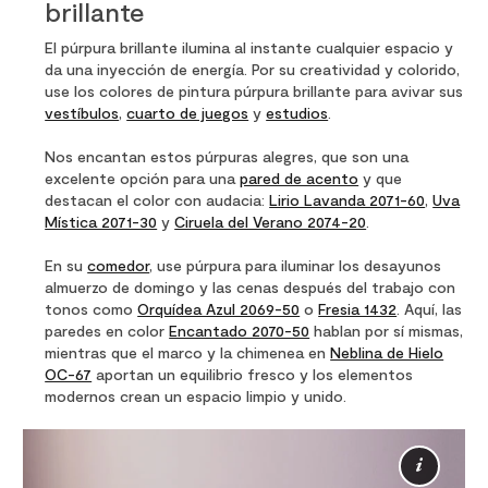
brillante
El púrpura brillante ilumina al instante cualquier espacio y
da una inyección de energía. Por su creatividad y colorido,
use los colores de pintura púrpura brillante para avivar sus
vestíbulos
,
cuarto de juegos
y
estudios
.
Nos encantan estos púrpuras alegres, que son una
excelente opción para una
pared de acento
y que
destacan el color con audacia:
Lirio Lavanda 2071-60
,
Uva
Mística 2071-30
y
Ciruela del Verano 2074-20
.
En su
comedor
, use púrpura para iluminar los desayunos
almuerzo de domingo y las cenas después del trabajo con
tonos como
Orquídea Azul 2069-50
o
Fresia 1432
. Aquí, las
paredes en color
Encantado 2070-50
hablan por sí mismas,
mientras que el marco y la chimenea en
Neblina de Hielo
OC-67
aportan un equilibrio fresco y los elementos
modernos crean un espacio limpio y unido.
Más