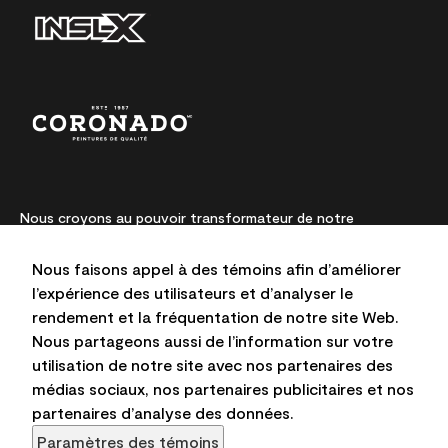
Nous croyons au pouvoir transformateur de notre
peinture. Depuis des générations, la fabrication de produits
et de couleurs à partir d’ingrédients de qualité supérieure
Nous faisons appel à des témoins afin d’améliorer
est notre passion et notre priorité absolue. Nous
l’expérience des utilisateurs et d’analyser le
repoussons sans cesse les limites de l’innovation et
rendement et la fréquentation de notre site Web.
privilégions la durabilité pour l’obtention de résultats à long
terme et la fiabilité de l’expertise locale.
Nous partageons aussi de l’information sur votre
utilisation de notre site avec nos partenaires des
médias sociaux, nos partenaires publicitaires et nos
partenaires d’analyse des données.
Les couleurs représentées à l’écran et sur les documents
Paramètres des témoins
imprimés peuvent différer des couleurs en contenant.