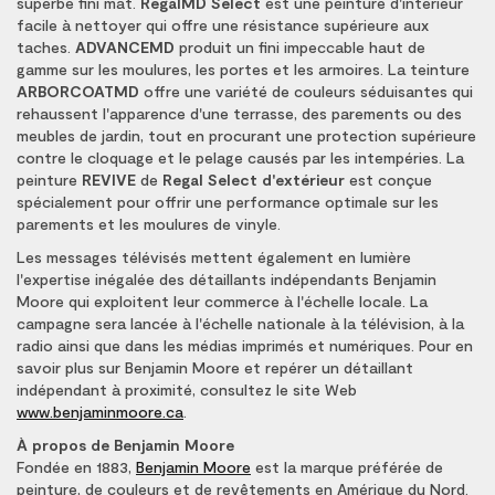
superbe fini mat.
RegalMD Select
est une peinture d'intérieur
facile à nettoyer qui offre une résistance supérieure aux
taches.
ADVANCEMD
produit un fini impeccable haut de
gamme sur les moulures, les portes et les armoires. La teinture
ARBORCOATMD
offre une variété de couleurs séduisantes qui
rehaussent l'apparence d'une terrasse, des parements ou des
meubles de jardin, tout en procurant une protection supérieure
contre le cloquage et le pelage causés par les intempéries. La
peinture
REVIVE
de
Regal Select d'extérieur
est conçue
spécialement pour offrir une performance optimale sur les
parements et les moulures de vinyle.
Les messages télévisés mettent également en lumière
l'expertise inégalée des détaillants indépendants Benjamin
Moore qui exploitent leur commerce à l'échelle locale. La
campagne sera lancée à l'échelle nationale à la télévision, à la
radio ainsi que dans les médias imprimés et numériques. Pour en
savoir plus sur Benjamin Moore et repérer un détaillant
indépendant à proximité, consultez le site Web
www.benjaminmoore.ca
.
À propos de Benjamin Moore
Fondée en 1883,
Benjamin Moore
est la marque préférée de
peinture, de couleurs et de revêtements en Amérique du Nord.