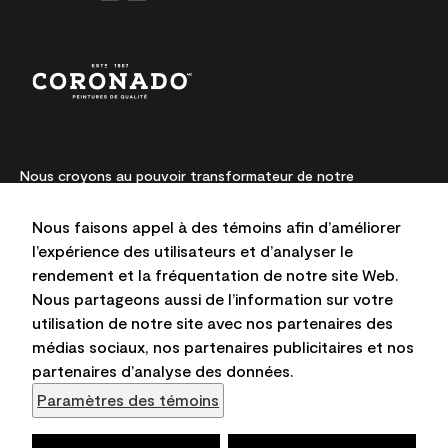
Nous croyons au pouvoir transformateur de notre
peinture. Depuis des générations, la fabrication de produits
et de couleurs à partir d’ingrédients de qualité supérieure
Nous faisons appel à des témoins afin d’améliorer
est notre passion et notre priorité absolue. Nous
l’expérience des utilisateurs et d’analyser le
repoussons sans cesse les limites de l’innovation et
rendement et la fréquentation de notre site Web.
privilégions la durabilité pour l’obtention de résultats à long
terme et la fiabilité de l’expertise locale.
Nous partageons aussi de l’information sur votre
utilisation de notre site avec nos partenaires des
médias sociaux, nos partenaires publicitaires et nos
partenaires d’analyse des données.
Les couleurs représentées à l’écran et sur les documents
Paramètres des témoins
imprimés peuvent différer des couleurs en contenant.
@Benjamin Moore & Cie Limitée, 2026. 101 Paragon Drive,