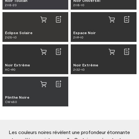
Noir Toucan
Noir Universel
2118-20
2118-10
Éclipse Solaire
Espace Noir
2128-10
2119-10
Noir Extrême
Noir Extrême
HC-190
2132-10
Plinthe Noire
CW-680
Les couleurs noires révèlent une profondeur étonnante