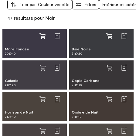
Trier par
:
Couleur vedette
Filtres
Intérieur et extér
47 résultats pour Noir
Mûre Foncée
Baie Noire
2069-10
2119-20
Galaxie
Copie Carbone
2117-20
2117-10
Horizon de Nuit
Ombre de Nuit
2134-10
2116-10