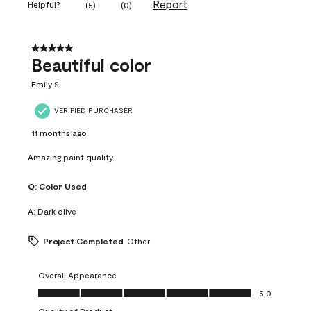
Report
Helpful?
(
5
)
(
0
)
5 out of 5 stars.
Beautiful color
Emily S
VERIFIED PURCHASER
11 months ago
Amazing paint quality
Q:
Color Used
A:
Dark olive
Project Completed
Other
Overall Appearance
Overall Appearance, 5.0 out of 5
5.0