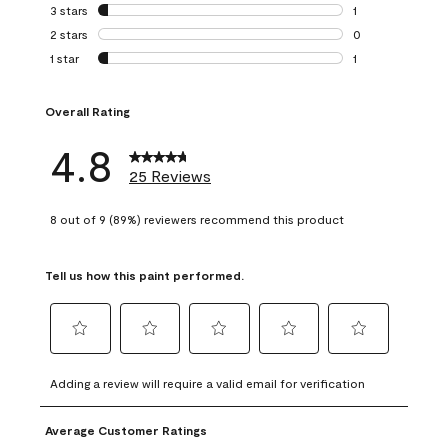
0 reviews with 4 
3 stars
stars
1
1 review with 3 st
2 stars
stars
0
0 reviews with 2 
1 star
stars
1
1 review with 1 sta
Overall Rating
4.8
25 Reviews
8 out of 9 (89%) reviewers recommend this product
Tell us how this paint performed.
Select
Select
Select
Select
Select
to
to
to
to
to
Adding a review will require a valid email for verification
rate
rate
rate
rate
rate
the
the
the
the
the
Average Customer Ratings
item
item
item
item
item