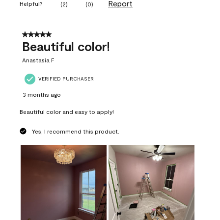
Report
Helpful?
(
2
)
(
0
)
5 out of 5 stars.
Beautiful color!
Anastasia F
VERIFIED PURCHASER
3 months ago
Beautiful color and easy to apply!
Yes, I recommend this product.