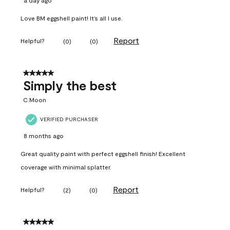
a day ago
Love BM eggshell paint! It’s all I use.
Report
Helpful?
(
0
)
(
0
)
5 out of 5 stars.
Simply the best
C.Moon
VERIFIED PURCHASER
8 months ago
Great quality paint with perfect eggshell finish! Excellent
coverage with minimal splatter.
Report
Helpful?
(
2
)
(
0
)
5 out of 5 stars.