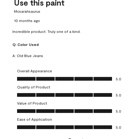
Use this paint
Mcsarahsaurus
10 months ago
Incredible product. Truly one of a kind.
Q:
Color Used
A:
Old Blue Jeans
Overall Appearance
Overall Appearance, 5.0 out of 5
5.0
Quality of Product
Quality of Product, 5.0 out of 5
5.0
Value of Product
Value of Product, 5.0 out of 5
5.0
Ease of Application
Ease of Application, 5.0 out of 5
5.0