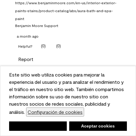
https://www.benjaminmoore.com/en-us/interior-exterior-
paints-stains/product-catalog/abs/aura-bath-and-spa-
paint
Benjamin Moore Support
a month ago
(
0
)
(
0
)
Helpful?
Report
Este sitio web utiliza cookies para mejorar la
Q: What Aura paint color
This website uses cookies to enhance user experience
experiencia del usuario y para analizar el rendimiento y
should I use in north facing
and to analyze performance and traffic on our website.
el tráfico en nuestro sitio web. También compartimos
entryway?
We also share information about your use of our site
información sobre su uso de nuestro sitio con
with our social media, advertising, and analytics
nuestros socios de redes sociales, publicidad y
TKpppp
partners.
análisis.
Configuración de cookies
Cookie Settings
a month ago
Negar
Deny
Aceptar cookies
Accept Cookies
1 Answer