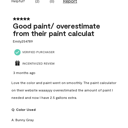
Report
Helpful?
(
2
)
(
0
)
5 out of 5 stars.
Good paint/ overestimate
from their paint calculat
Emily254789
VERIFIED PURCHASER
INCENTIVIZED REVIEW
3 months ago
Love the color and paint went on smoothly. The paint calculator
on their website waaayyy overestimated the amount of paint I
needed and now I have 2.5 gallons extra.
Q:
Color Used
A:
Bunny Gray