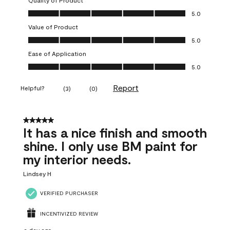
Quality of Product
Quality of Product, 5.0 out of 5
5.0
Value of Product
Value of Product, 5.0 out of 5
5.0
Ease of Application
Ease of Application, 5.0 out of 5
5.0
Report
Helpful?
(
3
)
(
0
)
5 out of 5 stars.
It has a nice finish and smooth
shine. I only use BM paint for
my interior needs.
Lindsey H
VERIFIED PURCHASER
INCENTIVIZED REVIEW