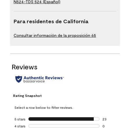
N524-TDS 524 (Español)
Para residentes de California
Consultar información de la proposición 65
Reviews
Rating Snapshot
Select a row below to filter reviews.
5 stars
stars
23
23 reviews with 5
4 stars
stars
0