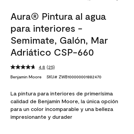
Aura® Pintura al agua
para interiores -
Semimate, Galón, Mar
Adriático CSP-660
4.8
(25)
Read
25
Benjamin Moore
SKU# ZWB100000001882470
Reviews.
Same
page
La pintura para interiores de primerísima
link.
calidad de Benjamin Moore, la única opción
para un color incomparable y una belleza
impresionante y durader