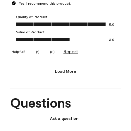
Yes, I recommend this product.
Quality of Product
Quality of Product, 5.0 out of 5
5.0
Value of Product
Value of Product, 3.0 out of 5
3.0
Report
Helpful?
(
1
)
(
0
)
Load More
Questions
Ask a question