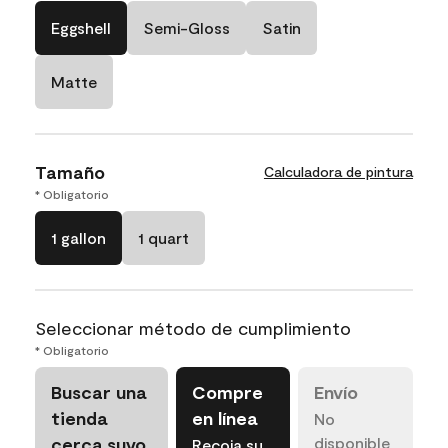
Eggshell
Semi-Gloss
Satin
Matte
Tamaño
Calculadora de pintura
* Obligatorio
1 gallon
1 quart
Seleccionar método de cumplimiento
* Obligatorio
Buscar una
Compre
Envío
tienda
en línea
No
cerca suyo
disponible
Recoja su