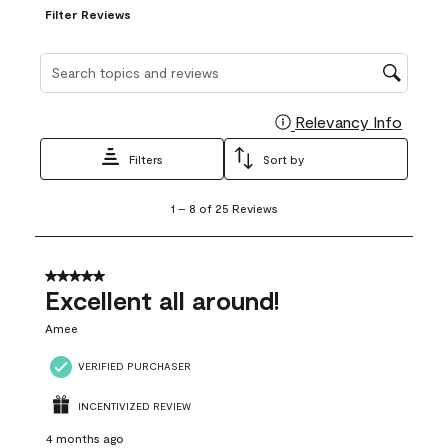
Filter Reviews
Search topics and reviews search region
Relevancy Info
Display
Filters
Sort by
1
1
–
8 of 25
Reviews
to
8
of
25
5 out of 5 stars.
Reviews
Excellent all around!
.
Amee
VERIFIED PURCHASER
INCENTIVIZED REVIEW
4 months ago