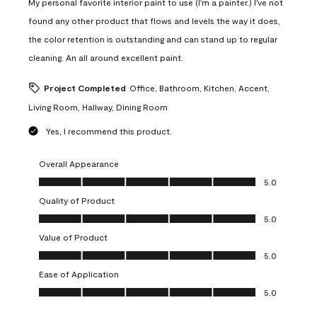
My personal favorite interior paint to use (I'm a painter.) I've not
found any other product that flows and levels the way it does,
the color retention is outstanding and can stand up to regular
cleaning. An all around excellent paint.
Project Completed
Office, Bathroom, Kitchen, Accent,
Living Room, Hallway, Dining Room
Yes, I recommend this product.
Overall Appearance
Overall Appearance, 5.0 out of 5
5.0
Quality of Product
Quality of Product, 5.0 out of 5
5.0
Value of Product
Value of Product, 5.0 out of 5
5.0
Ease of Application
Ease of Application, 5.0 out of 5
5.0