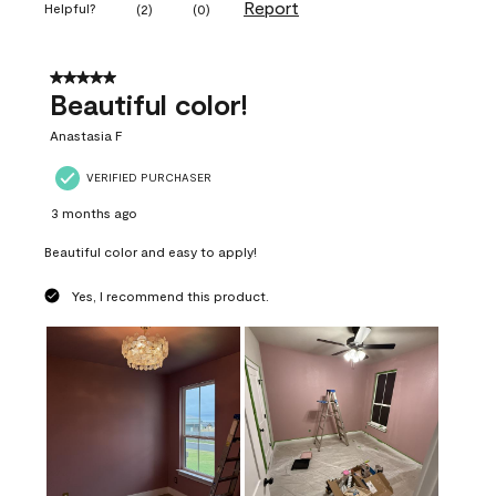
Report
Helpful?
(
2
)
(
0
)
5 out of 5 stars.
Beautiful color!
Anastasia F
VERIFIED PURCHASER
3 months ago
Beautiful color and easy to apply!
Yes, I recommend this product.