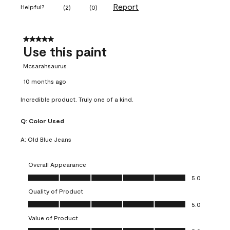
Report
Helpful?
(
2
)
(
0
)
5 out of 5 stars.
Use this paint
Mcsarahsaurus
10 months ago
Incredible product. Truly one of a kind.
Q:
Color Used
A:
Old Blue Jeans
Overall Appearance
Overall Appearance, 5.0 out of 5
5.0
Quality of Product
Quality of Product, 5.0 out of 5
5.0
Value of Product
Value of Product, 5.0 out of 5