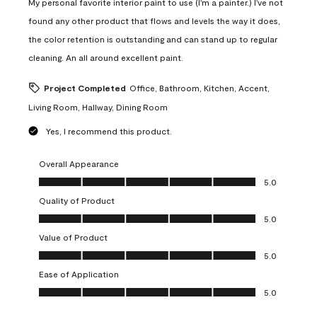
My personal favorite interior paint to use (I'm a painter.) I've not
found any other product that flows and levels the way it does,
the color retention is outstanding and can stand up to regular
cleaning. An all around excellent paint.
Project Completed
Office, Bathroom, Kitchen, Accent,
Living Room, Hallway, Dining Room
Yes, I recommend this product.
Overall Appearance
Overall Appearance, 5.0 out of 5
5.0
Quality of Product
Quality of Product, 5.0 out of 5
5.0
Value of Product
Value of Product, 5.0 out of 5
5.0
Ease of Application
Ease of Application, 5.0 out of 5
5.0