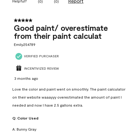
Report
Helpful?
(
0
)
(
0
)
5 out of 5 stars.
Good paint/ overestimate
from their paint calculat
Emily254789
VERIFIED PURCHASER
INCENTIVIZED REVIEW
3 months ago
Love the color and paint went on smoothly. The paint calculator
on their website waaayyy overestimated the amount of paint I
needed and now I have 2.5 gallons extra.
Q:
Color Used
A:
Bunny Gray