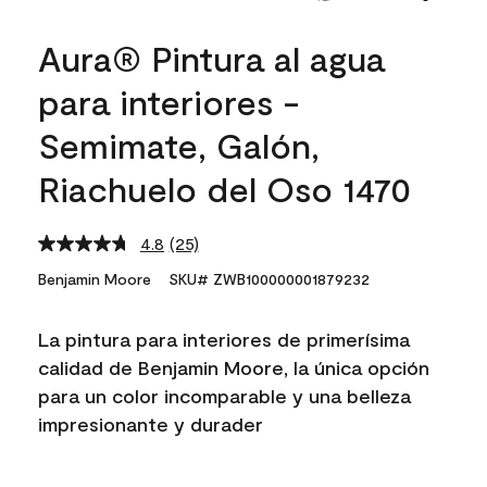
Aura® Pintura al agua
para interiores -
Semimate, Galón,
Riachuelo del Oso 1470
4.8
(25)
Read
25
Benjamin Moore
SKU# ZWB100000001879232
Reviews.
Same
page
La pintura para interiores de primerísima
link.
calidad de Benjamin Moore, la única opción
para un color incomparable y una belleza
impresionante y durader