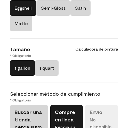
Eggshell
Semi-Gloss
Satin
Matte
Tamaño
Calculadora de pintura
* Obligatorio
1 gallon
1 quart
Seleccionar método de cumplimiento
* Obligatorio
Buscar una
Compre
Envío
tienda
en línea
No
cerca suyo
disponible
Recoja su