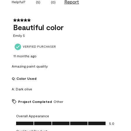
Report
Helpful?
(
5
)
(
0
)
5 out of 5 stars.
Beautiful color
Emily S
VERIFIED PURCHASER
11 months ago
Amazing paint quality
Q:
Color Used
A:
Dark olive
Project Completed
Other
Overall Appearance
Overall Appearance, 5.0 out of 5
5.0