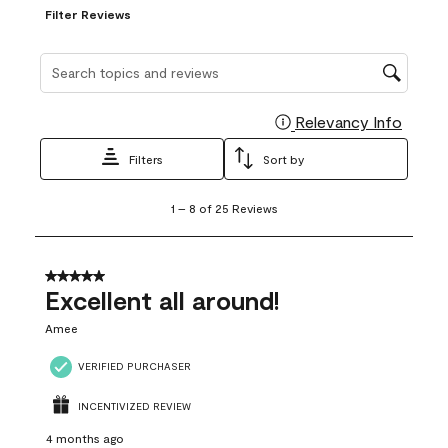
Filter Reviews
Search topics and reviews search region
Relevancy Info
Display
Filters
Sort by
1
1
–
8 of 25
Reviews
to
8
of
25
5 out of 5 stars.
Reviews
Excellent all around!
.
Amee
VERIFIED PURCHASER
INCENTIVIZED REVIEW
4 months ago