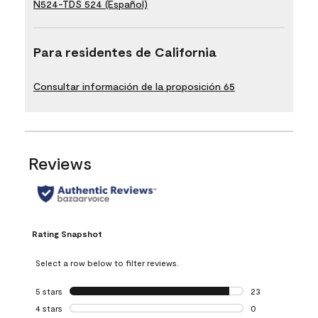
N524-TDS 524 (Español)
Para residentes de California
Consultar información de la proposición 65
Reviews
Rating Snapshot
Select a row below to filter reviews.
5 stars
stars
23
23 reviews with 5
4 stars
stars
0