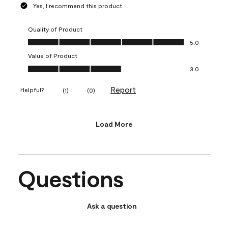
Yes, I recommend this product.
Quality of Product
Quality of Product, 5.0 out of 5
5.0
Value of Product
Value of Product, 3.0 out of 5
3.0
Report
Helpful?
(
1
)
(
0
)
Load More
Questions
Ask a question