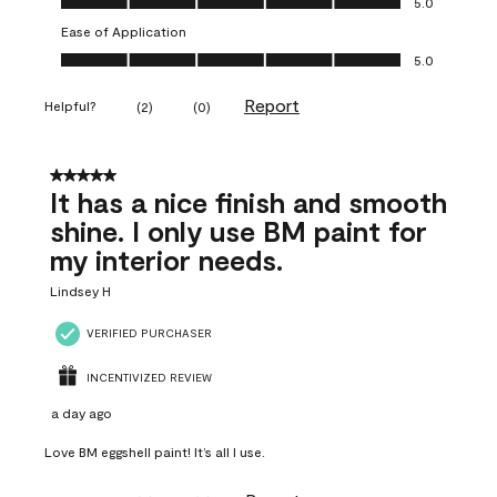
5.0
Ease of Application
Ease of Application, 5.0 out of 5
5.0
Report
Helpful?
(
2
)
(
0
)
5 out of 5 stars.
It has a nice finish and smooth
shine. I only use BM paint for
my interior needs.
Lindsey H
VERIFIED PURCHASER
INCENTIVIZED REVIEW
a day ago
Love BM eggshell paint! It’s all I use.