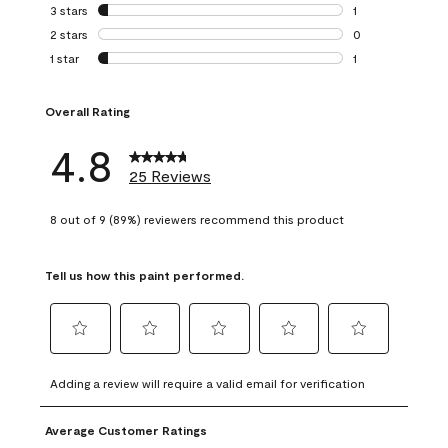
0 reviews with 4 
3 stars
stars
1
1 review with 3 st
2 stars
stars
0
0 reviews with 2 
1 star
stars
1
1 review with 1 sta
Overall Rating
4.8
25 Reviews
8 out of 9 (89%) reviewers recommend this product
Tell us how this paint performed.
Select
Select
Select
Select
Select
to
to
to
to
to
Adding a review will require a valid email for verification
rate
rate
rate
rate
rate
the
the
the
the
the
Average Customer Ratings
item
item
item
item
item