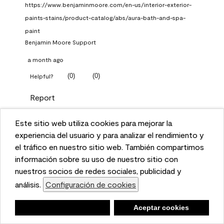
https://www.benjaminmoore.com/en-us/interior-exterior-
paints-stains/product-catalog/abs/aura-bath-and-spa-
paint
Benjamin Moore Support
a month ago
(
0
)
(
0
)
Helpful?
Report
Este sitio web utiliza cookies para mejorar la
Q: What Aura paint color
This website uses cookies to enhance user experience
experiencia del usuario y para analizar el rendimiento y
should I use in north facing
and to analyze performance and traffic on our website.
el tráfico en nuestro sitio web. También compartimos
entryway?
We also share information about your use of our site
información sobre su uso de nuestro sitio con
with our social media, advertising, and analytics
nuestros socios de redes sociales, publicidad y
TKpppp
partners.
análisis.
Configuración de cookies
Cookie Settings
a month ago
Negar
Deny
Aceptar cookies
Accept Cookies
1 Answer