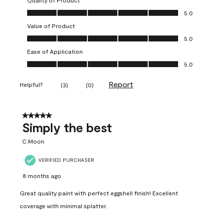
Quality of Product
Quality of Product, 5.0 out of 5
5.0
Value of Product
Value of Product, 5.0 out of 5
5.0
Ease of Application
Ease of Application, 5.0 out of 5
5.0
Report
Helpful?
(
3
)
(
0
)
5 out of 5 stars.
Simply the best
C.Moon
VERIFIED PURCHASER
8 months ago
Great quality paint with perfect eggshell finish! Excellent
coverage with minimal splatter.