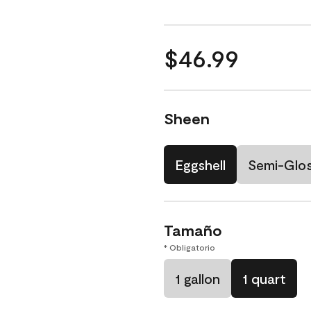
$46.99
Sheen
Eggshell
Semi-Glo
Tamaño
* Obligatorio
1 gallon
1 quart