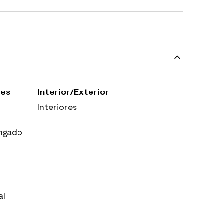
les
Interior/Exterior
Interiores
ngado
al