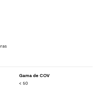
uras
Gama de COV
< 50