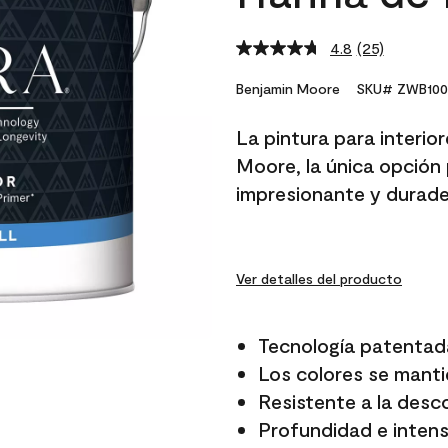
4.8
(25)
Read
25
Reviews.
Benjamin Moore
SKU# ZWB100
Same
page
La pintura para interio
link.
Moore, la única opción 
impresionante y durade
Ver detalles del producto
Tecnología patentad
Los colores se manti
Resistente a la desc
Profundidad e intensi