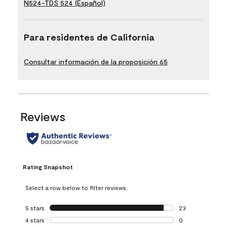
N524-TDS 524 (Español)
Para residentes de California
Consultar información de la proposición 65
Reviews
Rating Snapshot
Select a row below to filter reviews.
5 stars
stars
23
23 reviews with 5
4 stars
stars
0