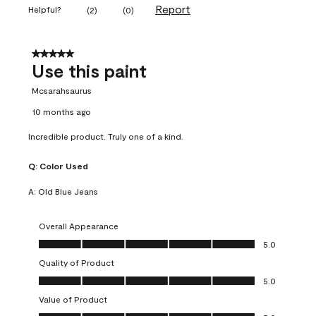
Report
Helpful?
(
2
)
(
0
)
5 out of 5 stars.
Use this paint
Mcsarahsaurus
10 months ago
Incredible product. Truly one of a kind.
Q:
Color Used
A:
Old Blue Jeans
Overall Appearance
Overall Appearance, 5.0 out of 5
5.0
Quality of Product
Quality of Product, 5.0 out of 5
5.0
Value of Product
Value of Product, 5.0 out of 5