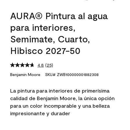
AURA® Pintura al agua
para interiores,
Semimate, Cuarto,
Hibisco 2027-50
4.8
(25)
Read
25
Benjamin Moore
SKU# ZWB100000001882308
Reviews.
Same
page
La pintura para interiores de primerísima
link.
calidad de Benjamin Moore, la única opción
para un color incomparable y una belleza
impresionante y durader