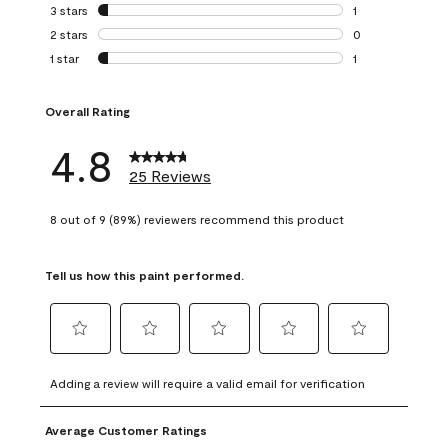
0 reviews with 4 
3 stars
stars
1
1 review with 3 st
2 stars
stars
0
0 reviews with 2 
1 star
stars
1
1 review with 1 sta
Overall Rating
4.8
25 Reviews
8 out of 9 (89%) reviewers recommend this product
Tell us how this paint performed.
Select
Select
Select
Select
Select
to
to
to
to
to
Adding a review will require a valid email for verification
rate
rate
rate
rate
rate
the
the
the
the
the
Average Customer Ratings
item
item
item
item
item