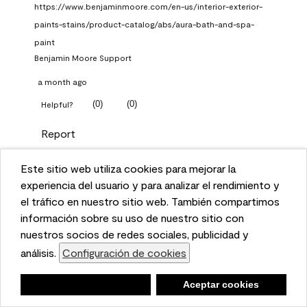
https://www.benjaminmoore.com/en-us/interior-exterior-
paints-stains/product-catalog/abs/aura-bath-and-spa-
paint
Benjamin Moore Support
a month ago
(
0
)
(
0
)
Helpful?
Report
Este sitio web utiliza cookies para mejorar la
Q: What Aura paint color
This website uses cookies to enhance user experience
experiencia del usuario y para analizar el rendimiento y
should I use in north facing
and to analyze performance and traffic on our website.
el tráfico en nuestro sitio web. También compartimos
entryway?
We also share information about your use of our site
información sobre su uso de nuestro sitio con
with our social media, advertising, and analytics
nuestros socios de redes sociales, publicidad y
TKpppp
partners.
análisis.
Configuración de cookies
Cookie Settings
a month ago
Negar
Deny
Aceptar cookies
Accept Cookies
1 Answer