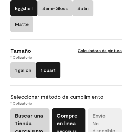
Eggshell
Semi-Gloss
Satin
Matte
Tamaño
Calculadora de pintura
* Obligatorio
1 gallon
1 quart
Seleccionar método de cumplimiento
* Obligatorio
Buscar una
Compre
Envío
tienda
en línea
No
cerca suyo
disponible
Recoja su