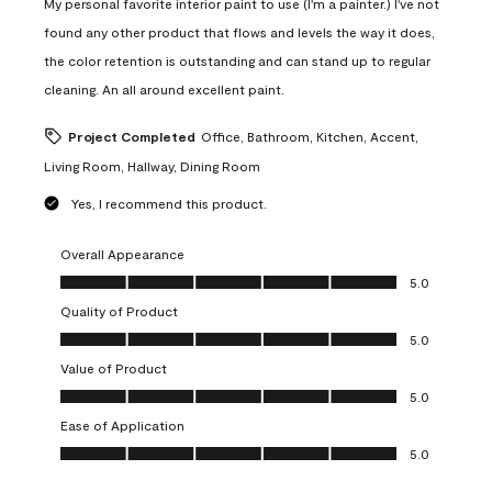
My personal favorite interior paint to use (I'm a painter.) I've not
found any other product that flows and levels the way it does,
the color retention is outstanding and can stand up to regular
cleaning. An all around excellent paint.
Project Completed
Office, Bathroom, Kitchen, Accent,
Living Room, Hallway, Dining Room
Yes, I recommend this product.
Overall Appearance
Overall Appearance, 5.0 out of 5
5.0
Quality of Product
Quality of Product, 5.0 out of 5
5.0
Value of Product
Value of Product, 5.0 out of 5
5.0
Ease of Application
Ease of Application, 5.0 out of 5
5.0