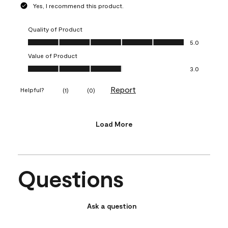
Yes, I recommend this product.
Quality of Product
Quality of Product, 5.0 out of 5
5.0
Value of Product
Value of Product, 3.0 out of 5
3.0
Report
Helpful?
(
1
)
(
0
)
Load More
Questions
Ask a question