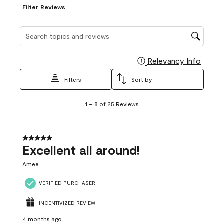
Filter Reviews
Search topics and reviews search region
Relevancy Info
Display
Filters
Sort by
1
1
–
8 of 25
Reviews
to
8
of
25
5 out of 5 stars.
Reviews
Excellent all around!
.
Amee
VERIFIED PURCHASER
INCENTIVIZED REVIEW
4 months ago