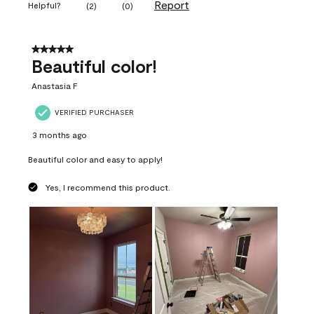
Report
Helpful?
(
2
)
(
0
)
5 out of 5 stars.
Beautiful color!
Anastasia F
VERIFIED PURCHASER
3 months ago
Beautiful color and easy to apply!
Yes, I recommend this product.