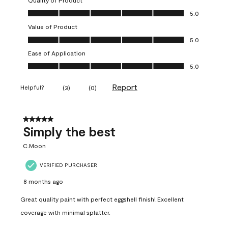
Quality of Product
Quality of Product, 5.0 out of 5
5.0
Value of Product
Value of Product, 5.0 out of 5
5.0
Ease of Application
Ease of Application, 5.0 out of 5
5.0
Report
Helpful?
(
3
)
(
0
)
5 out of 5 stars.
Simply the best
C.Moon
VERIFIED PURCHASER
8 months ago
Great quality paint with perfect eggshell finish! Excellent
coverage with minimal splatter.