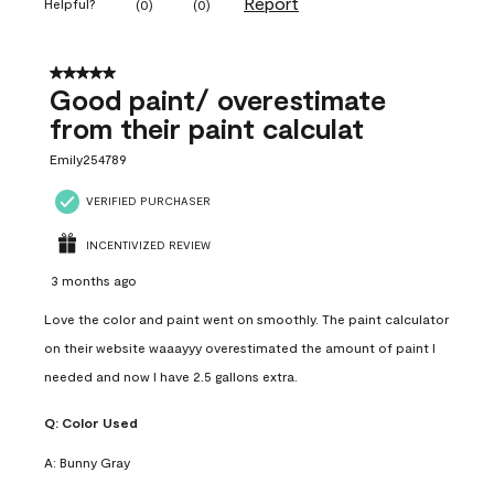
Report
Helpful?
(
0
)
(
0
)
5 out of 5 stars.
Good paint/ overestimate
from their paint calculat
Emily254789
VERIFIED PURCHASER
INCENTIVIZED REVIEW
3 months ago
Love the color and paint went on smoothly. The paint calculator
on their website waaayyy overestimated the amount of paint I
needed and now I have 2.5 gallons extra.
Q:
Color Used
A:
Bunny Gray