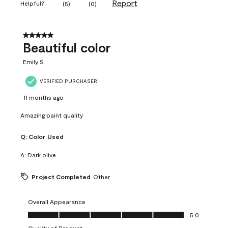
Report
Helpful?
(
5
)
(
0
)
5 out of 5 stars.
Beautiful color
Emily S
VERIFIED PURCHASER
11 months ago
Amazing paint quality
Q:
Color Used
A:
Dark olive
Project Completed
Other
Overall Appearance
Overall Appearance, 5.0 out of 5
5.0