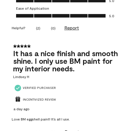
5.0
Ease of Application
Ease of Application, 5.0 out of 5
5.0
Report
Helpful?
(
2
)
(
0
)
5 out of 5 stars.
It has a nice finish and smooth
shine. I only use BM paint for
my interior needs.
Lindsey H
VERIFIED PURCHASER
INCENTIVIZED REVIEW
a day ago
Love BM eggshell paint! It’s all I use.