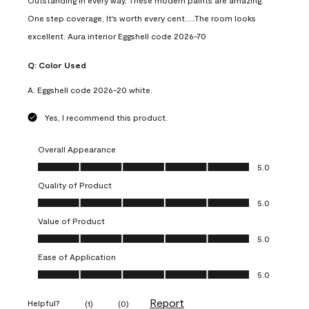
Outstanding in every way. These modern paints are amazing.
One step coverage, It's worth every cent.....The room looks
excellent. Aura interior Eggshell code 2026-70
Q:
Color Used
A:
Eggshell code 2026-20 white.
Yes, I recommend this product.
Overall Appearance
Overall Appearance, 5.0 out of 5
5.0
Quality of Product
Quality of Product, 5.0 out of 5
5.0
Value of Product
Value of Product, 5.0 out of 5
5.0
Ease of Application
Ease of Application, 5.0 out of 5
5.0
Report
Helpful?
(
1
)
(
0
)