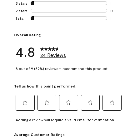
0 reviews with 4 
3 stars
stars
1
1 review with 3 st
2 stars
stars
0
0 reviews with 2 
1 star
stars
1
1 review with 1 sta
Overall Rating
4.8
24 Reviews
8 out of 9 (89%) reviewers recommend this product
Tell us how this paint performed.
Select
Select
Select
Select
Select
to
to
to
to
to
Adding a review will require a valid email for verification
rate
rate
rate
rate
rate
the
the
the
the
the
Average Customer Ratings
item
item
item
item
item