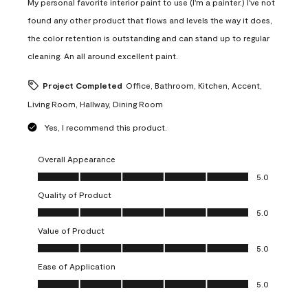
My personal favorite interior paint to use (I'm a painter.) I've not
found any other product that flows and levels the way it does,
the color retention is outstanding and can stand up to regular
cleaning. An all around excellent paint.
Project Completed
Office, Bathroom, Kitchen, Accent,
Living Room, Hallway, Dining Room
Yes, I recommend this product.
Overall Appearance
Overall Appearance, 5.0 out of 5
5.0
Quality of Product
Quality of Product, 5.0 out of 5
5.0
Value of Product
Value of Product, 5.0 out of 5
5.0
Ease of Application
Ease of Application, 5.0 out of 5
5.0