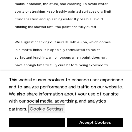
marks, abrasion, moisture, and cleaning. To avoid water 
spots or streaking, keep freshly painted surfaces dry, limit 
condensation and splashing water. If possible, avoid 
running the shower until the paint has fully cured.

We suggest checking out Aura® Bath & Spa, which comes 
in a matte finish. It is specially formulated to resist 
surfactant leaching, which occurs when paint does not 
have enough time to fully cure before being exposed to 
high humidity. To learn more, feel free to check it out here: 
This website uses cookies to enhance user experience
https://www.benjaminmoore.com/en-us/interior-exterior-
and to analyze performance and traffic on our website.
paints-stains/product-catalog/abs/aura-bath-and-spa-
We also share information about your use of our site
paint
with our social media, advertising, and analytics
Benjamin Moore Support
partners.
Cookie Settings
a month ago
Deny
Accept Cookies
(
0
)
(
0
)
Helpful?