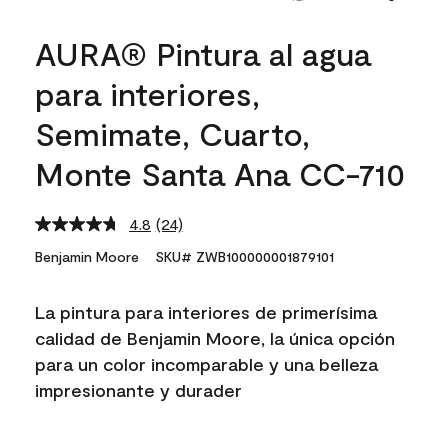
AURA® Pintura al agua
para interiores,
Semimate, Cuarto,
Monte Santa Ana CC-710
4.8
(24)
Read
24
Benjamin Moore
SKU# ZWB100000001879101
Reviews.
Same
page
La pintura para interiores de primerísima
link.
calidad de Benjamin Moore, la única opción
para un color incomparable y una belleza
impresionante y durader