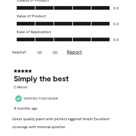
Quality of Product
Quality of Product, 5.0 out of 5
5.0
Value of Product
Value of Product, 5.0 out of 5
5.0
Ease of Application
Ease of Application, 5.0 out of 5
5.0
Report
Helpful?
(
3
)
(
0
)
5 out of 5 stars.
Simply the best
C.Moon
VERIFIED PURCHASER
8 months ago
Great quality paint with perfect eggshell finish! Excellent
coverage with minimal splatter.