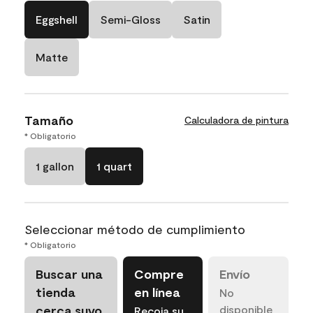
Eggshell
Semi-Gloss
Satin
Matte
Tamaño
Calculadora de pintura
* Obligatorio
1 gallon
1 quart
Seleccionar método de cumplimiento
* Obligatorio
Buscar una
Compre
Envío
tienda
en línea
No
cerca suyo
disponible
Recoja su