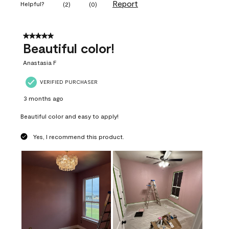
Report
Helpful?
(
2
)
(
0
)
5 out of 5 stars.
Beautiful color!
Anastasia F
VERIFIED PURCHASER
3 months ago
Beautiful color and easy to apply!
Yes, I recommend this product.