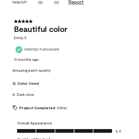
Report
Helpful?
(
5
)
(
0
)
5 out of 5 stars.
Beautiful color
Emily S
VERIFIED PURCHASER
11 months ago
Amazing paint quality
Q:
Color Used
A:
Dark olive
Project Completed
Other
Overall Appearance
Overall Appearance, 5.0 out of 5
5.0