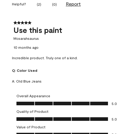
Report
Helpful?
(
2
)
(
0
)
5 out of 5 stars.
Use this paint
Mcsarahsaurus
10 months ago
Incredible product. Truly one of a kind.
Q:
Color Used
A:
Old Blue Jeans
Overall Appearance
Overall Appearance, 5.0 out of 5
5.0
Quality of Product
Quality of Product, 5.0 out of 5
5.0
Value of Product
Value of Product, 5.0 out of 5