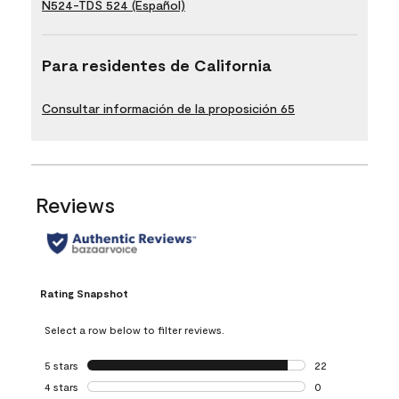
N524-TDS 524 (Español)
Para residentes de California
Consultar información de la proposición 65
Reviews
Rating Snapshot
Select a row below to filter reviews.
5 stars
stars
22
22 reviews with 5
4 stars
stars
0