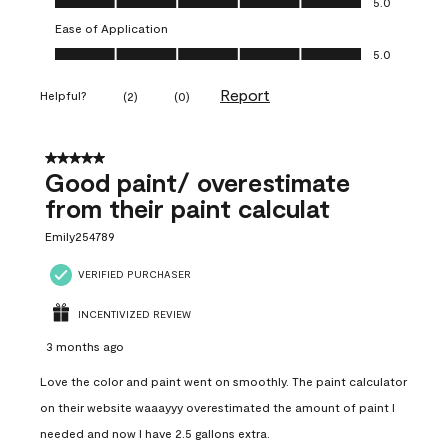
5.0
Ease of Application
Ease of Application, 5.0 out of 5
5.0
Report
Helpful?
(
2
)
(
0
)
5 out of 5 stars.
Good paint/ overestimate
from their paint calculat
Emily254789
VERIFIED PURCHASER
INCENTIVIZED REVIEW
3 months ago
Love the color and paint went on smoothly. The paint calculator
on their website waaayyy overestimated the amount of paint I
needed and now I have 2.5 gallons extra.