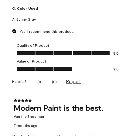
Q:
Color Used
A:
Bunny Gray
Yes, I recommend this product.
Quality of Product
Quality of Product, 5.0 out of 5
5.0
Value of Product
Value of Product, 3.0 out of 5
3.0
Report
Helpful?
(
1
)
(
0
)
5 out of 5 stars.
Modern Paint is the best.
Van the Shoeman
7 months ago