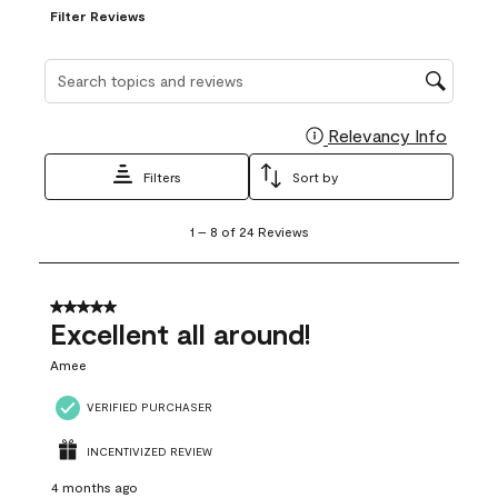
Filter Reviews
Search topics and reviews search region
Relevancy Info
Display
Filters
Sort by
1
1
–
8 of 24
Reviews
to
8
of
24
5 out of 5 stars.
Reviews
Excellent all around!
.
Amee
VERIFIED PURCHASER
INCENTIVIZED REVIEW
4 months ago