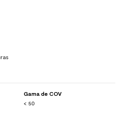
uras
Gama de COV
< 50