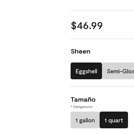
$46.99
Sheen
Eggshell
Semi-Glo
Tamaño
* Obligatorio
1 gallon
1 quart