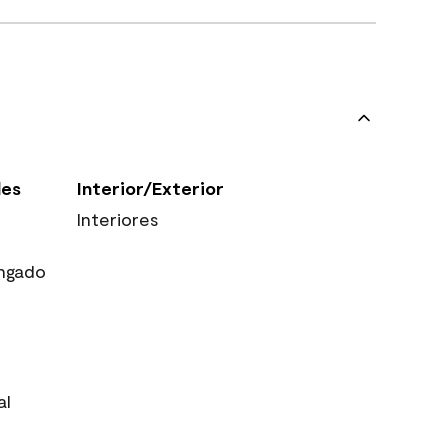
les
Interior/Exterior
Interiores
ngado
al