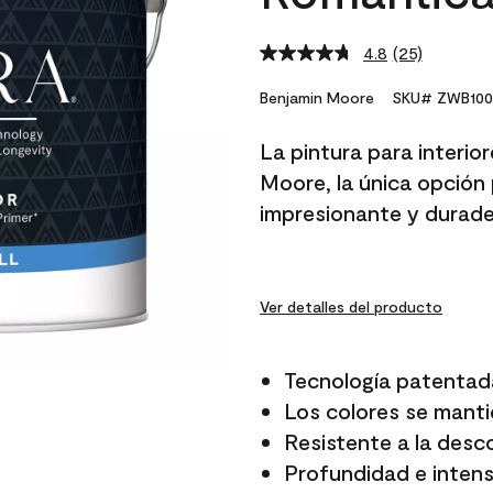
4.8
(25)
Read
25
Reviews.
Benjamin Moore
SKU# ZWB100
Same
page
La pintura para interio
link.
Moore, la única opción 
impresionante y durade
Ver detalles del producto
Tecnología patentad
Los colores se manti
Resistente a la desc
Profundidad e intensi