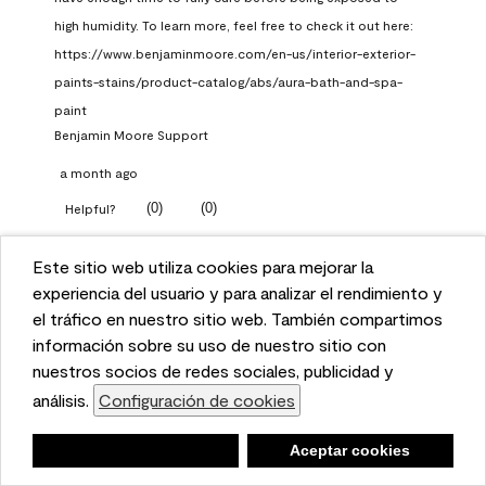
high humidity. To learn more, feel free to check it out here: 
https://www.benjaminmoore.com/en-us/interior-exterior-
paints-stains/product-catalog/abs/aura-bath-and-spa-
paint
Benjamin Moore Support
a month ago
(
0
)
(
0
)
Helpful?
Report
Este sitio web utiliza cookies para mejorar la
This website uses cookies to enhance user experience
experiencia del usuario y para analizar el rendimiento y
and to analyze performance and traffic on our website.
el tráfico en nuestro sitio web. También compartimos
Q: What Aura paint color
We also share information about your use of our site
información sobre su uso de nuestro sitio con
should I use in north facing
with our social media, advertising, and analytics
nuestros socios de redes sociales, publicidad y
entryway?
partners.
análisis.
Configuración de cookies
Cookie Settings
TKpppp
Negar
Deny
Aceptar cookies
Accept Cookies
a month ago