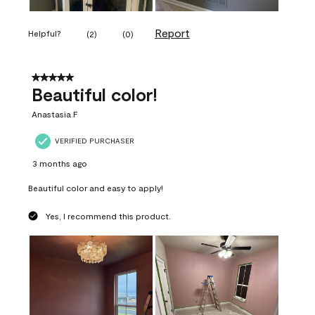
Report
Helpful?
(
2
)
(
0
)
5 out of 5 stars.
Beautiful color!
Anastasia F
VERIFIED PURCHASER
3 months ago
Beautiful color and easy to apply!
Yes, I recommend this product.