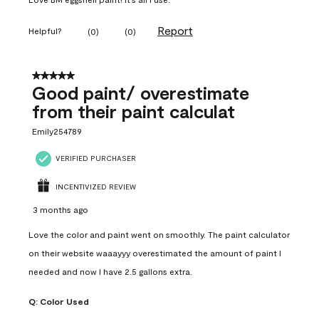
Report
Helpful?
(
0
)
(
0
)
5 out of 5 stars.
Good paint/ overestimate
from their paint calculat
Emily254789
VERIFIED PURCHASER
INCENTIVIZED REVIEW
3 months ago
Love the color and paint went on smoothly. The paint calculator
on their website waaayyy overestimated the amount of paint I
needed and now I have 2.5 gallons extra.
Q:
Color Used