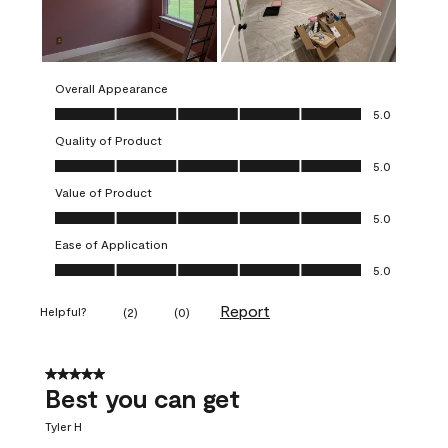
Overall Appearance
Overall Appearance, 5.0 out of 5
5.0
Quality of Product
Quality of Product, 5.0 out of 5
5.0
Value of Product
Value of Product, 5.0 out of 5
5.0
Ease of Application
Ease of Application, 5.0 out of 5
5.0
Report
Helpful?
(
2
)
(
0
)
5 out of 5 stars.
Best you can get
Tyler H