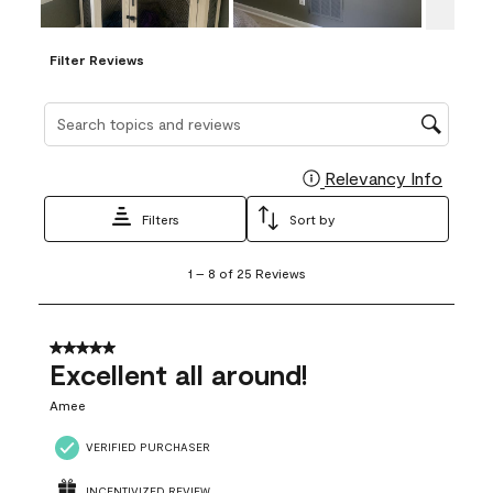
Filter Reviews
Search topics and reviews search region
Relevancy Info
Display
Filters
Sort by
1
1
–
8 of 25
Reviews
to
8
of
25
5 out of 5 stars.
Reviews
Excellent all around!
.
Amee
VERIFIED PURCHASER
INCENTIVIZED REVIEW