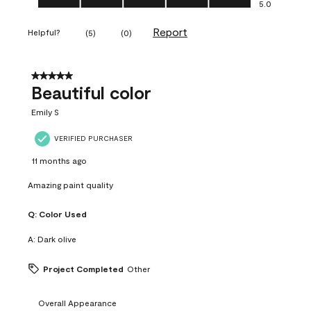
5.0
Report
Helpful?
(
5
)
(
0
)
5 out of 5 stars.
Beautiful color
Emily S
VERIFIED PURCHASER
11 months ago
Amazing paint quality
Q:
Color Used
A:
Dark olive
Project Completed
Other
Overall Appearance