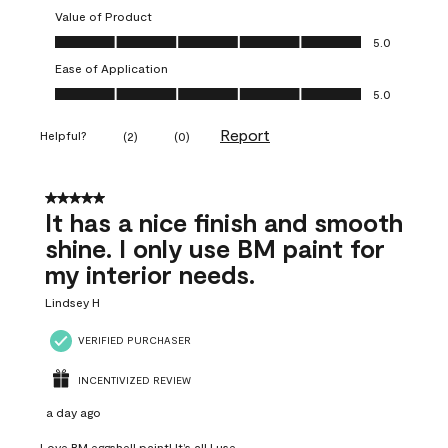
Value of Product
Value of Product, 5.0 out of 5
5.0
Ease of Application
Ease of Application, 5.0 out of 5
5.0
Report
Helpful?
(
2
)
(
0
)
5 out of 5 stars.
It has a nice finish and smooth
shine. I only use BM paint for
my interior needs.
Lindsey H
VERIFIED PURCHASER
INCENTIVIZED REVIEW
a day ago
Love BM eggshell paint! It’s all I use.