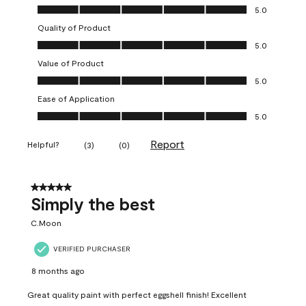
Overall Appearance, 5.0 out of 5
5.0
Quality of Product
Quality of Product, 5.0 out of 5
5.0
Value of Product
Value of Product, 5.0 out of 5
5.0
Ease of Application
Ease of Application, 5.0 out of 5
5.0
Report
Helpful?
(
3
)
(
0
)
5 out of 5 stars.
Simply the best
C.Moon
VERIFIED PURCHASER
8 months ago
Great quality paint with perfect eggshell finish! Excellent