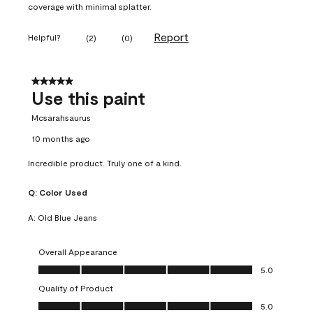
coverage with minimal splatter.
Report
Helpful?
(
2
)
(
0
)
5 out of 5 stars.
Use this paint
Mcsarahsaurus
10 months ago
Incredible product. Truly one of a kind.
Q:
Color Used
A:
Old Blue Jeans
Overall Appearance
Overall Appearance, 5.0 out of 5
5.0
Quality of Product
Quality of Product, 5.0 out of 5
5.0