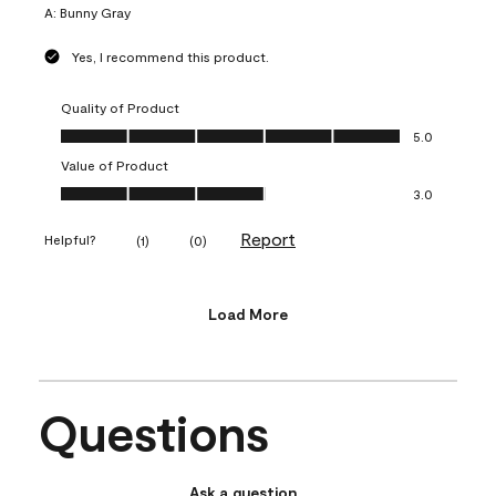
A:
Bunny Gray
Yes, I recommend this product.
Quality of Product
Quality of Product, 5.0 out of 5
5.0
Value of Product
Value of Product, 3.0 out of 5
3.0
Report
Helpful?
(
1
)
(
0
)
Load More
Questions
Ask a question