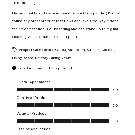
11 months ago
My personal favorite interior paint to use (I'm a painter.) I've not
found any other product that flows and levels the way it does,
the color retention is outstanding and can stand up to regular
cleaning. An all around excellent paint.
Project Completed
Office, Bathroom, Kitchen, Accent,
Living Room, Hallway, Dining Room
Yes, I recommend this product.
Overall Appearance
Overall Appearance, 5.0 out of 5
5.0
Quality of Product
Quality of Product, 5.0 out of 5
5.0
Value of Product
Value of Product, 5.0 out of 5
5.0
Ease of Application
Ease of Application, 5.0 out of 5