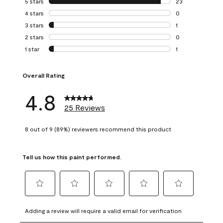
5 stars
stars
23
23 reviews with 5
4 stars
stars
0
0 reviews with 4 
3 stars
stars
1
1 review with 3 st
2 stars
stars
0
0 reviews with 2 
1 star
stars
1
1 review with 1 sta
Overall Rating
4.8
25 Reviews
8 out of 9 (89%) reviewers recommend this product
Tell us how this paint performed.
Select
Select
Select
Select
Select
to
to
to
to
to
Adding a review will require a valid email for verification
rate
rate
rate
rate
rate